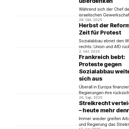
überdenken
Krieg, Spaltung und Ausb
Während sich der Chef d
Ein Bericht.
israelischen Gewerkscha
28. Okt. 2025
beim Signieren von Bom
Herbst der Refor
inszeniert, schweigen die
Zeit für Protest
deutschen Gewerkschaft
weiter zu Israels Kriegspol
Sozialabbau ebnet den W
Eine DGB-Delegation reis
rechts: Union und AfD rü
nach Tel Aviv. Jetzt ist ei
2. Okt. 2025
zusammen, während Arbe
Haltung für einen gerecht
Frankreich bebt:
Einschnitte diktieren. Jetz
Frieden nötiger denn je.
Proteste gegen
müssen Gewerkschaften
Verbände und Linke gem
Sozialabbau weit
Widerstand organisieren.
sich aus
Ulrike Eifler.
Überall in Europa finanzie
Regierungen ihre rücksic
26. Sep. 2025
Militarisierung durch Kür
Streikrecht verte
Sozialbereich. In Frankrei
– heute mehr denn
mobilisiert eine breite Fr
Gewerkschaften
Immer wieder greifen Arb
Hunderttausende auf die 
und Regierung das Streikr
Ist eine europäische