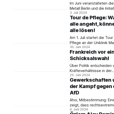
diesjährigen Tour de Pfle
Im Juni veranstalteten die
Metall Berlin und die Initia
3. Juli 2024
„Solidarität mit ukrainisch
Tour de Pflege: W
Gewerkschaften“ eine Ko
alle angeht, könn
für einen selbstbestimmt
Wiederaufbau der Ukraine
alle lösen!
spiegeln hier den Bericht
Am 1. Juli startet die Tour
Genossen Hermann Nehls
Pflege an der Uniklinik Ma
die Konferenz mitorganisie
30. Juni 2024
organisiert vom Bündnis
Frankreich vor ei
„Pflege.Auf.Stand Rheinla
Schicksalswahl
Pfalz“. Dieses vernetzt
professionell Pflegende 
Über Politik entscheiden 
andere Berufs- und
Kräfteverhältnisse in der
Interessensgruppen zu
25. Juni 2024
Gesellschaft und in den
gemeinsamen Protest-Ak
Gewerkschaften 
Betrieben. Die Gewerksc
Ein Gespräch mit einer de
der Kampf gegen 
beteiligen sich in Frankre
Organisatorinnen.
den Mobilisierungen der 
AfD
linken Volksfront. Deren
Ahoi, Mitbestimmung: Ein
Programm hat sich Armin 
zeigt, dass rechtsextrem
angeschaut.
4. Juni 2024
Einstellungen signifikant