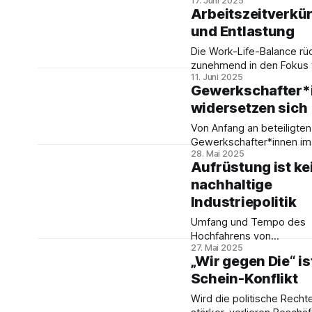
17. Juni 2025
In Zeiten wachsender soz
Protestbewegung möglic
Arbeitszeitverkü
Ungleichheit und Rekord
Armin Duttine.
und Entlastung
für Konzerne – besonders
den Wahnsinn der Hochrü
Die Work-Life-Balance rü
gilt es das Streikrecht zu
zunehmend in den Fokus
verteidigen und zu stärke
11. Juni 2025
Tarifpolitik. Jerome Frant
unsere Bundessprecherin 
Gewerkschafter*
der Gewerkschaft NGG z
Stange.
widersetzen sich
anhand von zwei
Umverteilungskämpfen, w
Von Anfang an beteiligten
umfassende Entlastung u
Gewerkschafter*innen im
bessere Verteilung der
28. Mai 2025
Netzwerk ,widersetzen‘. 
Arbeitszeit konkret realisi
Aufrüstung ist ke
Beteiligung ist Teil des Er
werden kann.
nachhaltige
argumentiert der ver.di-
Gewerkschafter Martin Wä
Industriepolitik
denn sie verbinden nach
Umfang und Tempo des
Bewegungen und Betrieb
Hochfahrens von
27. Mai 2025
Rüstungskapazitäten hab
„Wir gegen Die“ is
Charakter konkreter
Schein-Konflikt
Kriegsvorbereitungen. Nic
die klassischen
Wird die politische Recht
friedenspolitischen Posit