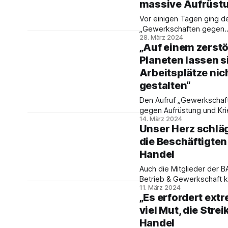
der Bundesregierung
massive Aufrüst
angeprangert und mit ei
Vor einigen Tagen ging de
Straßentheater gegen de
„Gewerkschaften gegen
Kürzungshaushalt und die
28. März 2024
Aufrüstung und Krieg“ onl
Schuldenbremse demonstr
„Auf einem zerst
Mittlerweile haben mehr a
Planeten lassen s
Mitglieder aller acht DGB-
Gewerkschaften den Aufr
Arbeitsplätze nic
unterschrieben. Wir habe
gestalten“
mit Ralf Krämer aus Berlin
gesprochen. Er gehört zu
Den Aufruf „Gewerkschaf
Mitinitiatoren des Aufrufs.
gegen Aufrüstung und Kri
14. März 2024
haben bereits 3.800 Mitgl
Unser Herz schläg
aller acht DGB-Gewerksc
die Beschäftigten
unterschrieben. Wir habe
Ulrike Eifler darüber ges
Handel
Mitinitiatorin des Aufrufs 
Auch die Mitglieder der 
Bundessprecherin der B
Betrieb & Gewerkschaft 
Betrieb & Gewerkschaft.
11. März 2024
ein: Wir fordern die Arbei
„Es erfordert ext
im Handel auf, endlich ihr
viel Mut, die Strei
Blockadehaltung und feh
Bereitschaft für einen
Handel