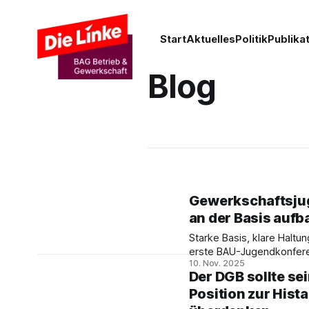
Start
Aktuelles
Politik
Publika
Blog
Gewerkschaftsju
an der Basis auf
Starke Basis, klare Haltun
erste BAU-Jugendkonfere
10. Nov. 2025
Hamburg zeigte, wie
Der DGB sollte se
Gewerkschaftsarbeit von
Position zur Hist
aussieht – mit Diskussion
Solidarität und klarer Ka