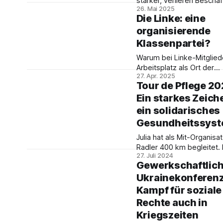
stärker, verlieren Beschäf
Gewerkschaften, auch all
26. Mai 2025
schreibt Dave Koch und w
Anstrengungen für eine so
Die Linke: eine
darauf hin, dass Antifasc
ökologische Transformat
organisierende
keine abstrakte Forderung
drohen dabei unter die R
auch nicht für die
Klassenpartei?
geraten.
Gewerkschaften.
Warum bei Linke-Mitglied
Arbeitsplatz als Ort der
27. Apr. 2025
politischen Auseinanders
Tour de Pflege 20
ins Zentrum rücken soll u
Ein starkes Zeich
die Partei sie darauf vorbe
beschreibt Ines Schwerdt
ein solidarisches
der Mai-Ausgabe unseres
Gesundheitssys
Papers.
Julia hat als Mit-Organisat
Radler 400 km begleitet.
27. Juli 2024
eine verantwortungsvolle
Gewerkschaftlic
Daseinsvorsorge nur im
Ukrainekonferenz
Zusammenschluss aller
Berufsgruppen möglich is
Kampf für soziale
zeigen eindrücklich ihre
Rechte auch in
Schilderungen über die
Kriegszeiten
Begegnungen auf der