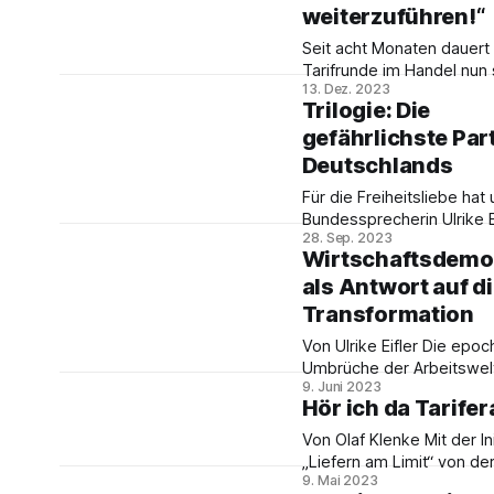
existenzsichernden
weiterzuführen!“
Tarifabschluss zu beende
Solidarität mit den Beschä
Seit acht Monaten dauert 
Tarifrunde im Handel nun
13. Dez. 2023
an. Unser Bundessprecher
Trilogie: Die
Böhlke, der bei ver.di in 
gefährlichste Par
Gewerkschaftssekretär f
Handel zuständig ist, erklä
Deutschlands
worum es geht. Das Ges
Für die Freiheitsliebe hat
führte Ulrike Eifler.
Bundessprecherin Ulrike E
28. Sep. 2023
eine Artikelserie über die
Wirtschaftsdemo
verfasst, die wir auf unse
als Antwort auf d
spiegeln: Die gefährlichst
Deutschlands. Geschicht
Transformation
wiederholt sich nicht, abe
Von Ulrike Eifler Die epochalen
reimt sich!
Umbrüche der Arbeitswelt
9. Juni 2023
Basis von Dekarbonisieru
Hör ich da Tarife
Digitalisierung und Global
und die aktuelle gesellsch
Von Olaf Klenke Mit der Initiative
Krisensituation werfen zw
„Liefern am Limit“ von de
zentrale Fragestellungen 
9. Mai 2023
Gewerkschaft Nahrung-