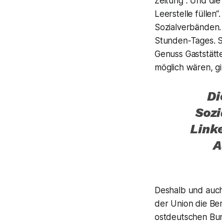
Zeitung“. Und die
Leerstelle fülle
Sozialverbänden.
Stunden-Tages. S
Genuss Gaststätt
möglich wären, gi
Di
Soz
Link
A
Deshalb und auch
der Union die Be
ostdeutschen Bun