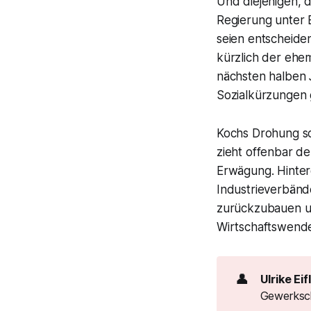
Und diejenigen, d
Regierung unter 
seien entscheide
kürzlich der ehem
nächsten halben J
Sozialkürzungen 
Kochs Drohung sol
zieht offenbar de
Erwägung. Hinter
Industrieverbänd
zurückzubauen un
Wirtschaftswende 
👤
Ulrike Eif
Gewerksch