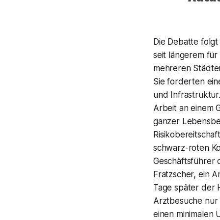
Die Debatte folg
seit längerem fü
mehreren Städten
Sie forderten ein
und Infrastruktu
Arbeit an einem 
ganzer Lebensbe
Risikobereitscha
schwarz-roten Ko
Geschäftsführer 
Fratzscher, ein A
Tage später der 
Arztbesuche nur 
einen minimalen 