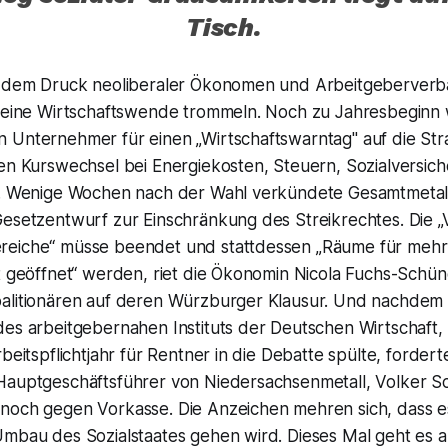
Tisch.
t dem Druck neoliberaler Ökonomen und Arbeitgeberverb
r eine Wirtschaftswende trommeln. Noch zu Jahresbeginn 
 Unternehmer für einen „Wirtschaftswarntag" auf die St
en Kurswechsel bei Energiekosten, Steuern, Sozialversich
r. Wenige Wochen nach der Wahl verkündete Gesamtmetall
Gesetzentwurf zur Einschränkung des Streikrechtes. Die „
reiche“ müsse beendet und stattdessen „Räume für mehr
ft geöffnet“ werden, riet die Ökonomin Nicola Fuchs-Schü
alitionären auf deren Würzburger Klausur. Und nachdem
des arbeitgebernahen Instituts der Deutschen Wirtschaft,
rbeitspflichtjahr für Rentner in die Debatte spülte, forder
Hauptgeschäftsführer von Niedersachsenmetall, Volker S
noch gegen Vorkasse. Die Anzeichen mehren sich, dass e
Umbau des Sozialstaates gehen wird. Dieses Mal geht es 