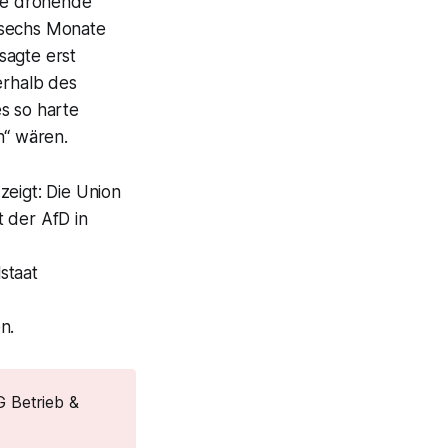
ine drohende
 sechs Monate
sagte erst
erhalb des
s so harte
n“ wären.
zeigt: Die Union
 der AfD in
staat
n.
G Betrieb &