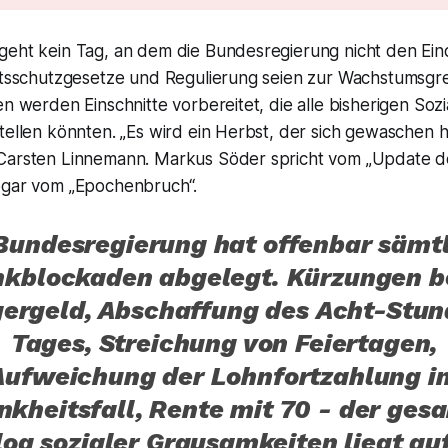
geht kein Tag, an dem die Bundesregierung nicht den Eind
eitsschutzgesetze und Regulierung seien zur Wachstumsg
en werden Einschnitte vorbereitet, die alle bisherigen Soz
tellen könnten. „Es wird ein Herbst, der sich gewaschen 
Carsten Linnemann. Markus Söder spricht vom „Update des
ogar vom „Epochenbruch“.
Bundesregierung hat offenbar sämt
kblockaden abgelegt. Kürzungen 
ergeld, Abschaffung des Acht-Stu
Tages, Streichung von Feiertagen,
Aufweichung der Lohnfortzahlung i
nkheitsfall, Rente mit 70 - der ges
log sozialer Grausamkeiten liegt au