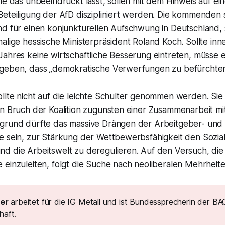
ie das unbeeindruckt lässt, sollen mit dem Hinweis auf e
Beteiligung der AfD diszipliniert werden. Die kommenden
nd für einen konjunkturellen Aufschwung in Deutschland, 
alige hessische Ministerpräsident Roland Koch. Sollte inn
ahres keine wirtschaftliche Besserung eintreten, müsse e
geben, dass „demokratische Verwerfungen zu befürchte
lte nicht auf die leichte Schulter genommen werden. Sie 
n Bruch der Koalition zugunsten einer Zusammenarbeit mit
grund dürfte das massive Drängen der Arbeitgeber- und
e sein, zur Stärkung der Wettbewerbsfähigkeit den Sozial
d die Arbeitswelt zu deregulieren. Auf den Versuch, die
einzuleiten, folgt die Suche nach neoliberalen Mehrheite
ler
arbeitet für die IG Metall und ist Bundessprecherin der BA
aft.