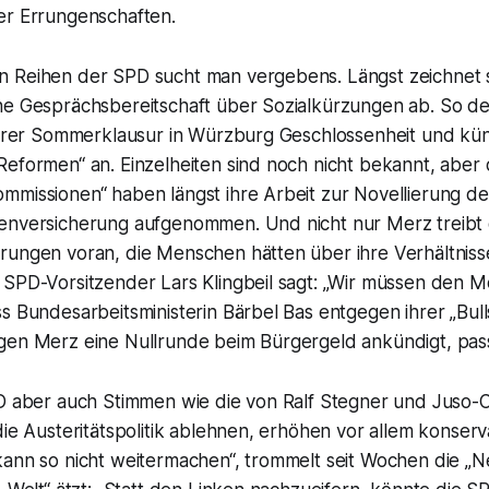
er Errungenschaften.
 Reihen der SPD sucht man vergebens. Längst zeichnet s
ne Gesprächsbereitschaft über Sozialkürzungen ab. So de
 ihrer Sommerklausur in Würzburg Geschlossenheit und kün
eformen“ an. Einzelheiten sind noch nicht bekannt, aber 
mmissionen“ haben längst ihre Arbeit zur Novellierung de
enversicherung aufgenommen. Und nicht nur Merz treibt 
rungen voran, die Menschen hätten über ihre Verhältniss
 SPD-Vorsitzender Lars Klingbeil sagt: „Wir müssen den 
s Bundesarbeitsministerin Bärbel Bas entgegen ihrer „Bulls
gen Merz eine Nullrunde beim Bürgergeld ankündigt, passt
PD aber auch Stimmen wie die von Ralf Stegner und Juso-C
die Austeritätspolitik ablehnen, erhöhen vor allem konser
kann so nicht weitermachen“, trommelt seit Wochen die „N