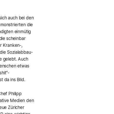
ich auch bei den
monstrierten die
digten einmütig
die scheinbar
r Kranken-,
die Sozialabbau-
e gelebt. Auch
Menschen etwas
hit“-
 da ins Bild.
hef Philipp
vative Medien den
eue Züricher