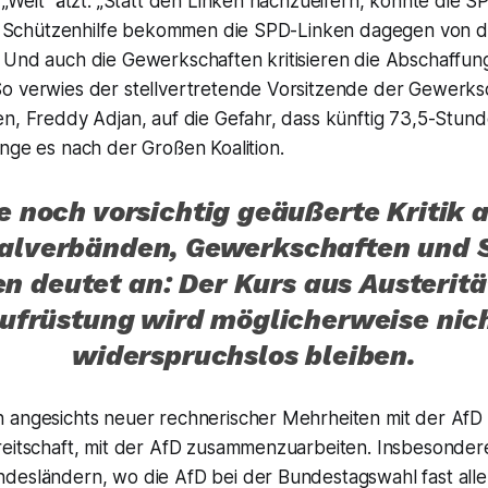
 „Welt“ ätzt: „Statt den Linken nachzueifern, könnte die S
n“. Schützenhilfe bekommen die SPD-Linken dagegen von 
 Und auch die Gewerkschaften kritisieren die Abschaffun
o verwies der stellvertretende Vorsitzende der Gewerk
en, Freddy Adjan, auf die Gefahr, dass künftig 73,5-Stu
nge es nach der Großen Koalition.
e noch vorsichtig geäußerte Kritik 
ialverbänden, Gewerkschaften und 
en deutet an: Der Kurs aus Austeritä
ufrüstung wird möglicherweise nic
widerspruchslos bleiben.
 angesichts neuer rechnerischer Mehrheiten mit der AfD
reitschaft, mit der AfD zusammenzuarbeiten. Insbesonder
desländern, wo die AfD bei der Bundestagswahl fast alle