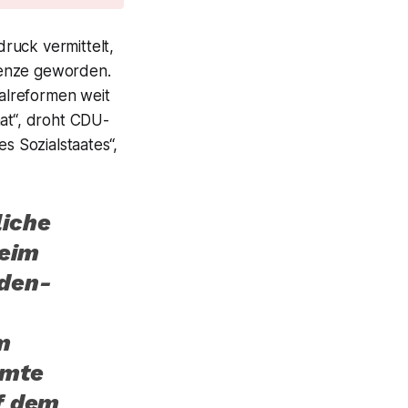
ruck vermittelt,
renze geworden.
ialreformen weit
hat“, droht CDU-
 Sozialstaates“,
liche
beim
nden-
m
amte
f dem