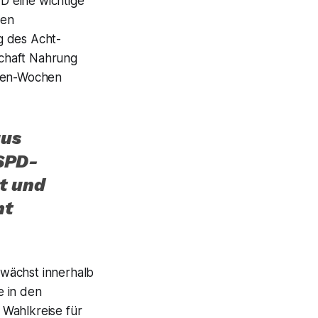
PD eine wichtige
den
g des Acht-
schaft Nahrung
nden-Wochen
aus
SPD-
t und
ht
 wächst innerhalb
e in den
 Wahlkreise für