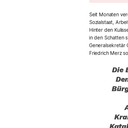
Seit Monaten ver
Sozialstaat, Arb
Hinter den Kuliss
in den Schatten s
Generalsekretär 
Friedrich Merz s
Die 
Den
Bürg
Kra
Kata