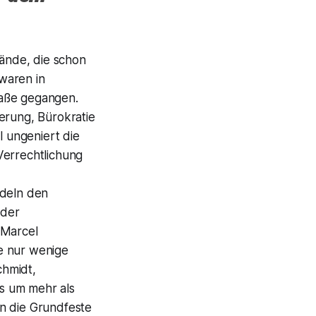
ände, die schon
waren in
raße gegangen.
erung, Bürokratie
 ungeniert die
Verrechtlichung
ndeln den
 der
 Marcel
te nur wenige
chmidt,
s um mehr als
an die Grundfeste