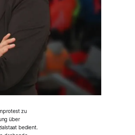
nprotest zu
tung über
lstaat bedient.