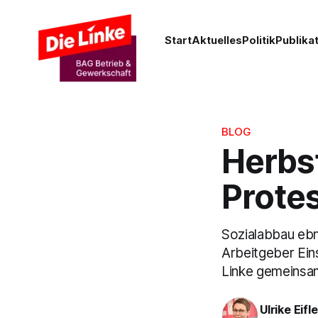
Start
Aktuelles
Politik
Publika
BLOG
Herbst
Prote
Sozialabbau eb
Arbeitgeber Ein
Linke gemeinsam 
Ulrike Eifle