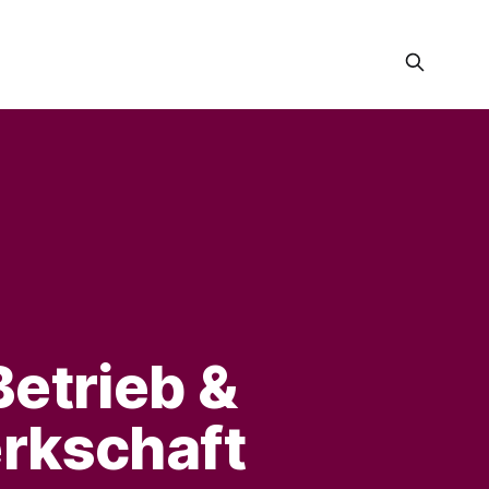
etrieb & 
rkschaft