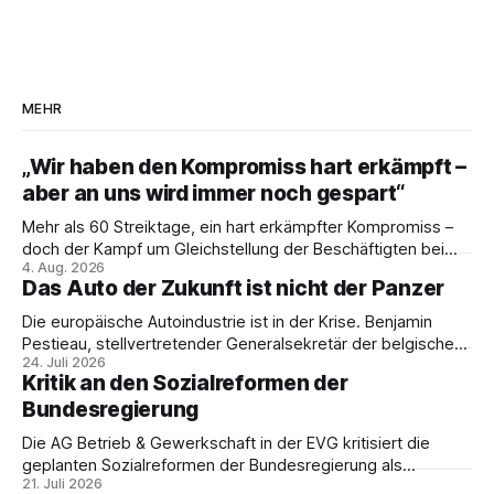
MEHR
„Wir haben den Kompromiss hart erkämpft –
aber an uns wird immer noch gespart“
Mehr als 60 Streiktage, ein hart erkämpfter Kompromiss –
doch der Kampf um Gleichstellung der Beschäftigten bei
4. Aug. 2026
den Vivantes-Töchtern geht weiter. Im Gespräch mit Julia-
Das Auto der Zukunft ist nicht der Panzer
C. Stange zieht Nicodem Tomkowiak Bilanz des
Erzwingungsstreiks und formuliert klare Erwartungen an die
Die europäische Autoindustrie ist in der Krise. Benjamin
Politik.
Pestieau, stellvertretender Generalsekretär der belgischen
24. Juli 2026
PTB, zeigt, warum das kein technisches Schicksal ist – und
Kritik an den Sozialreformen der
weshalb die Antwort nicht Aufrüstung, sondern eine
Bundesregierung
demokratische Industriepolitik im Interesse der
Beschäftigten sein muss.
Die AG Betrieb & Gewerkschaft in der EVG kritisiert die
geplanten Sozialreformen der Bundesregierung als
21. Juli 2026
Belastung für Beschäftigte und Sozialstaat. In ihrer