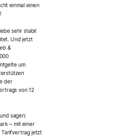
cht einmal einen
!
ebe sehr stabil
tet. Und jetzt
ieb &
.000
Entgelte um
terstützen
e der
ertrags von 12
 und sagen:
ark – mit einer
Tarifvertrag jetzt