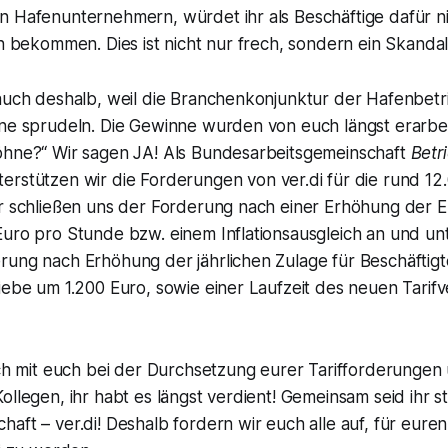
n Hafenunternehmern, würdet ihr als Beschäftige dafür ni
ch bekommen. Dies ist nicht nur frech, sondern ein Skandal
auch deshalb, weil die Branchenkonjunktur der Hafenbetri
nne sprudeln. Die Gewinne wurden von euch längst erarbei
öhne?“ Wir sagen JA! Als Bundesarbeitsgemeinschaft
Betr
erstützen wir die Forderungen von ver.di für die rund 12
ir schließen uns der Forderung nach einer Erhöhung der 
Euro pro Stunde bzw. einem Inflationsausgleich an und un
rung nach Erhöhung der jährlichen Zulage für Beschäftigt
iebe um 1.200 Euro, sowie einer Laufzeit des neuen Tarifv
sch mit euch bei der Durchsetzung eurer Tarifforderungen
ollegen, ihr habt es längst verdient! Gemeinsam seid ihr st
aft – ver.di! Deshalb fordern wir euch alle auf, für euren 