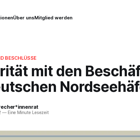
tionen
Über uns
Mitglied werden
ND BESCHLÜSSE
rität mit den Beschä
eutschen Nordseehä
echer*innenrat
2
—
Eine Minute Lesezeit