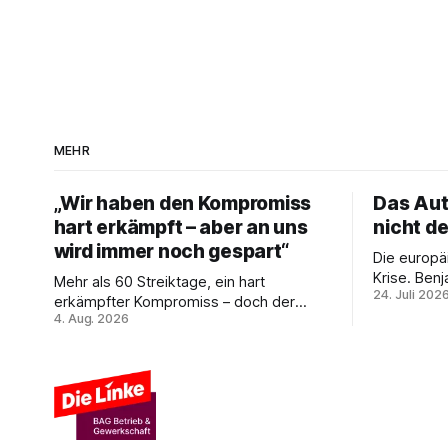
MEHR
„Wir haben den Kompromiss
Das Aut
hart erkämpft – aber an uns
nicht d
wird immer noch gespart“
Die europäi
Krise. Ben
Mehr als 60 Streiktage, ein hart
24. Juli 202
stellvertr
erkämpfter Kompromiss – doch der
belgischen
4. Aug. 2026
Kampf um Gleichstellung der
technische
Beschäftigten bei den Vivantes-
die Antwor
Töchtern geht weiter. Im Gespräch mit
eine demokr
Julia-C. Stange zieht Nicodem
Interesse 
Tomkowiak Bilanz des
Erzwingungsstreiks und formuliert klare
Erwartungen an die Politik.