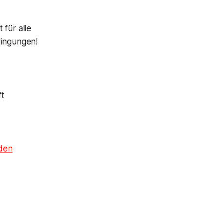
 für alle
dingungen!
t
den