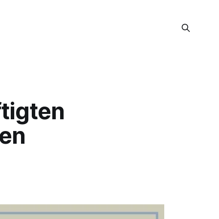
ftigten
fen