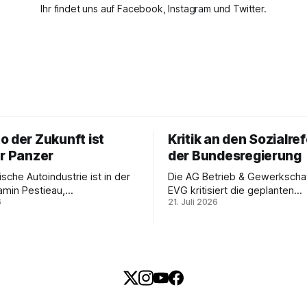
Ihr findet uns auf Facebook, Instagram und Twitter.
o der Zukunft ist
Kritik an den Sozialr
er Panzer
der Bundesregierung
sche Autoindustrie ist in der
Die AG Betrieb & Gewerkschaf
jamin Pestieau,
EVG kritisiert die geplanten
6
21. Juli 2026
etender Generalsekretär der
Sozialreformen der Bundesreg
 PTB, zeigt, warum das kein
Belastung für Beschäftigte un
s Schicksal ist – und weshalb
Sozialstaat. In ihrer Stellung
t nicht Aufrüstung, sondern
fordert sie Umverteilung, Inve
atische Industriepolitik im
und gemeinsamen gewerkscha
der Beschäftigten sein muss.
Widerstand gegen Sozialabba