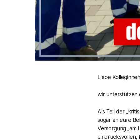
Liebe Kolleginne
wir unterstützen
Als Teil der „krit
sogar an eure Be
Versorgung „am L
eindrucksvollen,