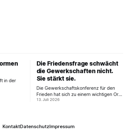
eformen
Die Friedensfrage schwächt
die Gewerkschaften nicht.
Sie stärkt sie.
t in der
Die Gewerkschaftskonferenz für den
ierung als
Frieden hat sich zu einem wichtigen Ort
d
13. Juli 2026
der innergewerkschaftlichen Debatte
nahme
entwickelt. Ulrike Eifler erklärt, warum
stitionen
Friedenspolitik und gewerkschaftliche
ftlichen
Interessen zusammengehören – und
u.
weshalb die Militarisierung der
Kontakt
Datenschutz
Impressum
Arbeitswelt alle Beschäftigten betrifft.