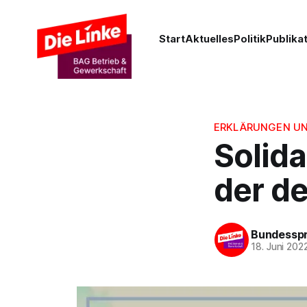
Start
Aktuelles
Politik
Publika
ERKLÄRUNGEN U
Solida
der d
Bundesspr
18. Juni 202