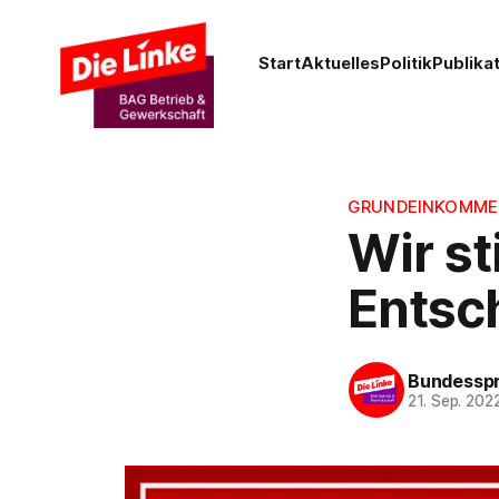
Start
Aktuelles
Politik
Publika
GRUNDEINKOMME
Wir s
Entsch
Bundesspr
21. Sep. 202