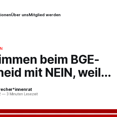
tionen
Über uns
Mitglied werden
N
timmen beim BGE-
eid mit NEIN, weil...
echer*innenrat
2
—
3 Minuten Lesezeit