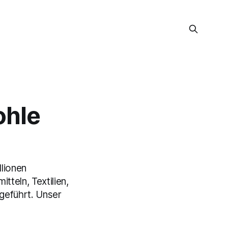
ohle
llionen
tteln, Textilien,
geführt. Unser