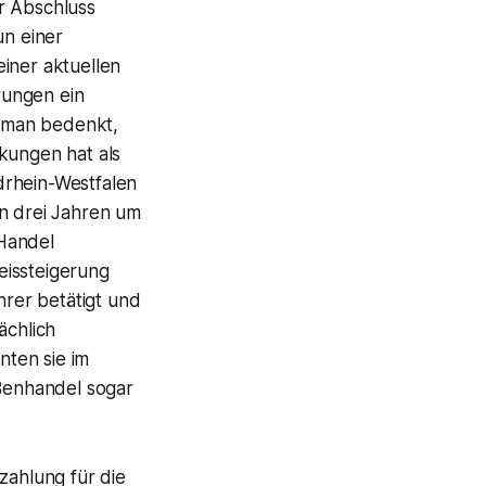
r Abschluss
un einer
iner aktuellen
erungen ein
n man bedenkt,
kungen hat als
drhein-Westfalen
en drei Jahren um
 Handel
eissteigerung
hrer betätigt und
ächlich
ten sie im
ßenhandel sogar
ahlung für die