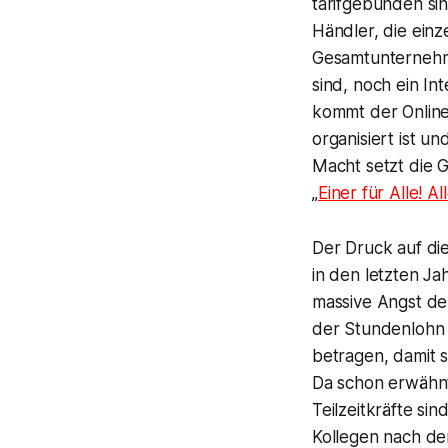
tarifgebunden si
Händler, die einz
Gesamtunternehme
sind, noch ein In
kommt der Online
organisiert ist u
Macht setzt die 
„
Einer für Alle! Al
Der Druck auf die
in den letzten J
massive Angst de
der Stundenlohn e
betragen, damit s
Da schon erwähnt
Teilzeitkräfte si
Kollegen nach dem