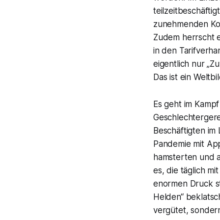
teilzeitbeschäfti
zunehmenden Konz
Zudem herrscht e
in den Tarifverh
eigentlich nur „
Das ist ein Weltb
Es geht im Kampf
Geschlechtergerec
Beschäftigten im
Pandemie mit Ap
hamsterten und a
es, die täglich m
enormen Druck st
Helden“ beklatsch
vergütet, sonder