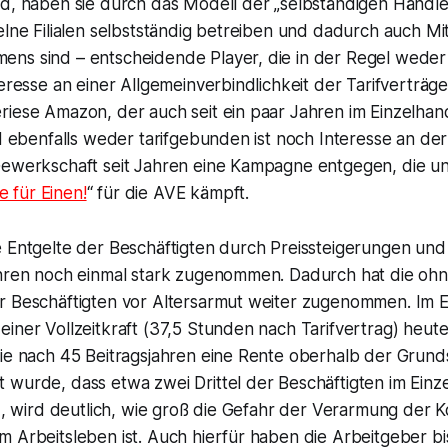
nd, haben sie durch das Modell der „selbständigen Händle
elne Filialen selbstständig betreiben und dadurch auch M
ns sind – entscheidende Player, die in der Regel weder
teresse an einer Allgemeinverbindlichkeit der Tarifverträg
riese Amazon, der auch seit ein paar Jahren im Einzelha
nd ebenfalls weder tarifgebunden ist noch Interesse an der
Gewerkschaft seit Jahren eine Kampagne entgegen, die u
le für Einen!
“ für die AVE kämpft.
 Entgelte der Beschäftigten durch Preissteigerungen und T
ahren noch einmal stark zugenommen. Dadurch hat die oh
r Beschäftigten vor Altersarmut weiter zugenommen. Im 
iner Vollzeitkraft (37,5 Stunden nach Tarifvertrag) heut
ie nach 45 Beitragsjahren eine Rente oberhalb der Grunds
 wurde, dass etwa zwei Drittel der Beschäftigten im Einz
nd, wird deutlich, wie groß die Gefahr der Verarmung der 
 Arbeitsleben ist. Auch hierfür haben die Arbeitgeber bi