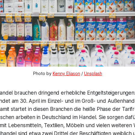
Photo by 
Kenny Eliason
 / 
Unsplash
Handel brauchen dringend erhebliche Entgeltsteigerungen:
det am 30. April im Einzel- und im Groß- und Außenhande
Damit startet in diesen Branchen die heiße Phase der Tari
schen arbeiten in Deutschland im Handel. Sie sorgen dafü
it Lebensmitteln, Textilien, Möbeln und vielen weiteren
handel sind etwa zwei Drittel der Beschäftigten weiblich