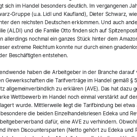
gt sich im Handel besonders deutlich. Im vergangenen Jah
arz-Gruppe (u.a. Lidl und Kaufland), Dieter Schwarz, wie
unter den reichsten Deutschen erklommen. Und auch ande
lie (ALDI) und die Familie Otto finden sich auf Spitzenposi
allen allerdings nochmal ein ganzes Stück hinter dem Amazo
ieser extreme Reichtum konnte nur durch einen gnaden
er Beschäftigten entstehen.
sendwende haben die Arbeitgeber in der Branche darauf 
n Gewerkschaften die Tarifverträge im Handel gemäß § 
tz allgemeinverbindlich zu erklären (AVE). Das hat dazu g
arke Wettbewerb im Handel noch einmal verstärkt auf d
lagert wurde. Mittlerweile liegt die Tarifbindung bei etw
nsbesondere die beiden Einzelhandelsriesen Edeka und R
beitgeberverband dafür, eine AVE zu verhindern. Obwohl s
nd ihren Discountersparten (Netto gehört zu Edeka und