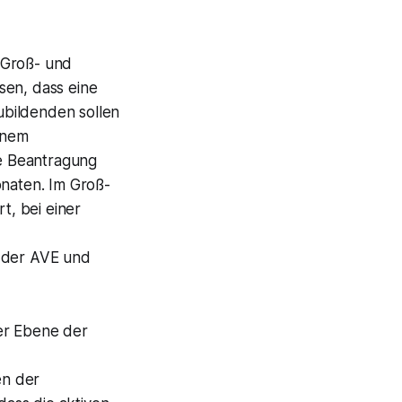
 Groß- und
sen, dass eine
ubildenden sollen
inem
e Beantragung
onaten. Im Groß-
, bei einer
 der AVE und
er Ebene der
en der