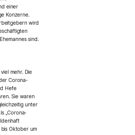
nd einer
ige Konzerne.
rbeitgebern wird
eschäftigten
 Ehemannes sind.
viel mehr. Die
 der Corona-
nd Hefe
ren. Sie waren
eichzeitig unter
ls „Corona-
eldenhaft
i bis Oktober um