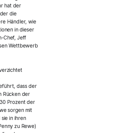
r hat der
der die
re Händler, wie
tionen in dieser
n-Chef, Jeff
losen Wettbewerb
verzichtet
5
eführt, dass der
en Rücken der
a 30 Prozent der
ewe sorgen mit
ie in ihren
 Penny zu Rewe)