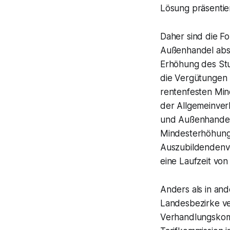
Lösung präsentie
Daher sind die F
Außenhandel abso
Erhöhung des Stu
die Vergütungen 
rentenfesten Min
der Allgemeinverb
und Außenhandel 
Mindesterhöhung 
Auszubildendenv
eine Laufzeit vo
Anders als in an
Landesbezirke ve
Verhandlungskomm