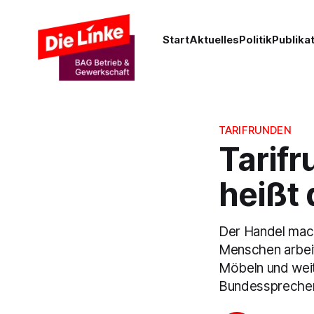
Start
Aktuelles
Politik
Publika
TARIFRUNDEN
Tarif
heißt 
Der Handel macht
Menschen arbeite
Möbeln und weit
Bundessprecher 