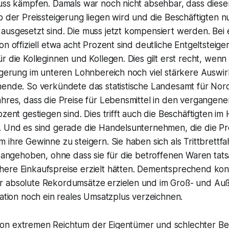
luss kämpfen. Damals war noch nicht absehbar, dass diese
b der Preissteigerung liegen wird und die Beschäftigten n
usgesetzt sind. Die muss jetzt kompensiert werden. Bei e
on offiziell etwa acht Prozent sind deutliche Entgeltsteig
r die Kolleginnen und Kollegen. Dies gilt erst recht, wen
igerung im unteren Lohnbereich noch viel stärkere Auswir
nende. So verkündete das statistische Landesamt für Nor
ahres, dass die Preise für Lebensmittel in den vergangen
ozent gestiegen sind. Dies trifft auch die Beschäftigten im
. Und es sind gerade die Handelsunternehmen, die die Pr
 ihre Gewinne zu steigern. Sie haben sich als Trittbrettfa
e angehoben, ohne dass sie für die betroffenen Waren tats
ere Einkaufspreise erzielt hätten. Dementsprechend konn
r absolute Rekordumsätze erzielen und im Groß- und Au
lation noch ein reales Umsatzplus verzeichnen.
n extremen Reichtum der Eigentümer und schlechter Bez