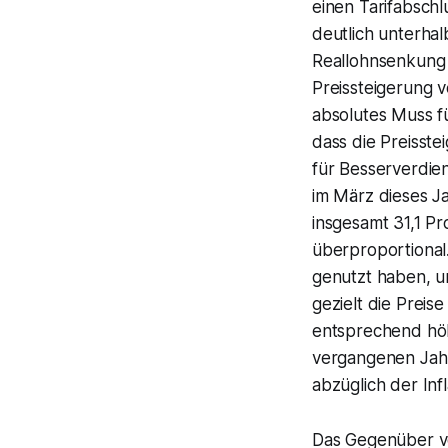
einen Tarifabsch
deutlich unterhal
Reallohnsenkung a
Preissteigerung v
absolutes Muss fü
dass die Preisste
für Besserverdie
im März dieses J
insgesamt 31,1 Pr
überproportional
genutzt haben, um
gezielt die Preis
entsprechend höh
vergangenen Jah
abzüglich der Inf
Das Gegenüber vo