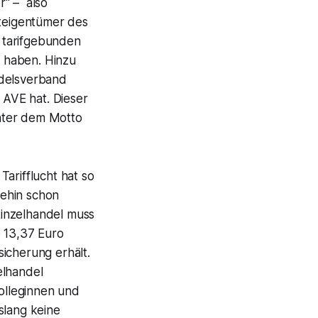
r“ – also
iteigentümer des
 tarifgebunden
e haben. Hinzu
ndelsverband
 AVE hat. Dieser
nter dem Motto
arifflucht hat so
nehin schon
Einzelhandel muss
e 13,37 Euro
icherung erhält.
elhandel
Kolleginnen und
slang keine