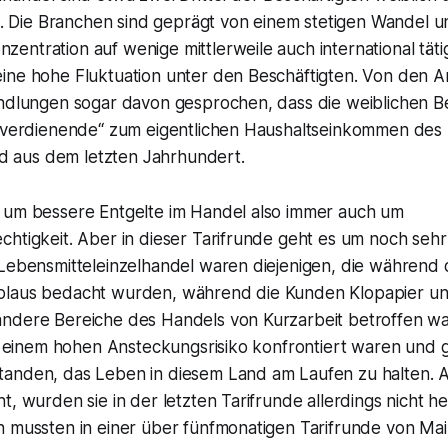
gt. Die Branchen sind geprägt von einem stetigen Wandel u
entration auf wenige mittlerweile auch international tät
ine hohe Fluktuation unter den Beschäftigten. Von den A
andlungen sogar davon gesprochen, dass die weiblichen B
Zuverdienende“ zum eigentlichen Haushaltseinkommen des
ild aus dem letzten Jahrhundert.
 um bessere Entgelte im Handel also immer auch um
htigkeit. Aber in dieser Tarifrunde geht es um noch sehr 
 Lebensmitteleinzelhandel waren diejenigen, die während
plaus bedacht wurden, während die Kunden Klopapier u
ndere Bereiche des Handels von Kurzarbeit betroffen wa
it einem hohen Ansteckungsrisiko konfrontiert waren und gl
anden, das Leben in diesem Land am Laufen zu halten. A
t, wurden sie in der letzten Tarifrunde allerdings nicht h
n mussten in einer über fünfmonatigen Tarifrunde von Ma