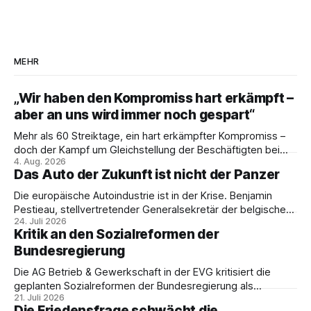
MEHR
„Wir haben den Kompromiss hart erkämpft –
aber an uns wird immer noch gespart“
Mehr als 60 Streiktage, ein hart erkämpfter Kompromiss –
doch der Kampf um Gleichstellung der Beschäftigten bei
4. Aug. 2026
den Vivantes-Töchtern geht weiter. Im Gespräch mit Julia-
Das Auto der Zukunft ist nicht der Panzer
C. Stange zieht Nicodem Tomkowiak Bilanz des
Erzwingungsstreiks und formuliert klare Erwartungen an die
Die europäische Autoindustrie ist in der Krise. Benjamin
Politik.
Pestieau, stellvertretender Generalsekretär der belgischen
24. Juli 2026
PTB, zeigt, warum das kein technisches Schicksal ist – und
Kritik an den Sozialreformen der
weshalb die Antwort nicht Aufrüstung, sondern eine
Bundesregierung
demokratische Industriepolitik im Interesse der
Beschäftigten sein muss.
Die AG Betrieb & Gewerkschaft in der EVG kritisiert die
geplanten Sozialreformen der Bundesregierung als
21. Juli 2026
Belastung für Beschäftigte und Sozialstaat. In ihrer
Die Friedensfrage schwächt die