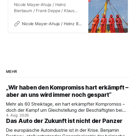
Nicole Mayer-Ahuja / Heinz
Bierbaum / Frank Deppe / Klaus
Dörre / Hans-Jürgen Urban Karl
Marx – Ratgeber der
Nicole Mayer-Ahuja / Heinz Bierbaum / Frank Deppe / Klaus Dörre / Hans-Jürgen Urban
Gewerkschaften? Fünf Antworten
112 Seiten | 2019 | EUR 9.80 ISBN
978-3-96488-007-9 1 Titel nicht
lieferbar! Kurztext: Was können
Gewerkschaften zur Bewältigung
der Gegenwarts- und
Zukunftsaufgaben von Marx ­lernen,
der sie einst als »organisierende
MEHR
Zentren der Arbeiterklasse«
bezeichnet hat? Inhalt &
„Wir haben den Kompromiss hart erkämpft –
Leseprobe: www.vsa-verlag.de-
aber an uns wird immer noch gespart“
Mayer-Ahuja-ua-Marx-
Gewerkschaften.pdf0.9 M Auf 200
Mehr als 60 Streiktage, ein hart erkämpfter Kompromiss –
Jahre Karl Marx folgen 70 Jahre
doch der Kampf um Gleichstellung der Beschäftigten bei
Deutscher Gewerkschaftsbund
4. Aug. 2026
den Vivantes-Töchtern geht weiter. Im Gespräch mit Julia-
nach dessen Neugründung im
Das Auto der Zukunft ist nicht der Panzer
C. Stange zieht Nicodem Tomkowiak Bilanz des
Oktober 1949. Was haben beide
Erzwingungsstreiks und formuliert klare Erwartungen an die
Die europäische Autoindustrie ist in der Krise. Benjamin
miteinander zu tun? Vordergründig
Politik.