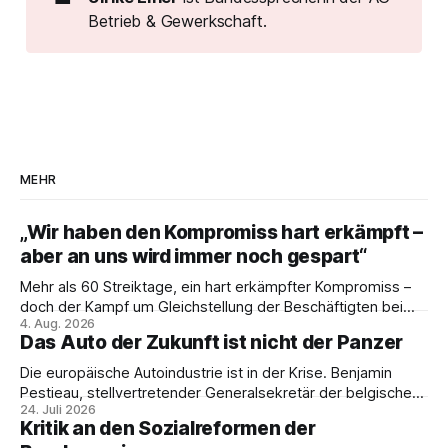
Betrieb & Gewerkschaft.
MEHR
„Wir haben den Kompromiss hart erkämpft –
aber an uns wird immer noch gespart“
Mehr als 60 Streiktage, ein hart erkämpfter Kompromiss –
doch der Kampf um Gleichstellung der Beschäftigten bei
4. Aug. 2026
den Vivantes-Töchtern geht weiter. Im Gespräch mit Julia-
Das Auto der Zukunft ist nicht der Panzer
C. Stange zieht Nicodem Tomkowiak Bilanz des
Erzwingungsstreiks und formuliert klare Erwartungen an die
Die europäische Autoindustrie ist in der Krise. Benjamin
Politik.
Pestieau, stellvertretender Generalsekretär der belgischen
24. Juli 2026
PTB, zeigt, warum das kein technisches Schicksal ist – und
Kritik an den Sozialreformen der
weshalb die Antwort nicht Aufrüstung, sondern eine