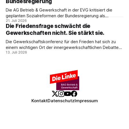
Bundesregierung
demokratische Industriepolitik im Interesse der
Beschäftigten sein muss.
Die AG Betrieb & Gewerkschaft in der EVG kritisiert die
geplanten Sozialreformen der Bundesregierung als
21. Juli 2026
Belastung für Beschäftigte und Sozialstaat. In ihrer
Die Friedensfrage schwächt die
Stellungnahme fordert sie Umverteilung, Investitionen und
Gewerkschaften nicht. Sie stärkt sie.
gemeinsamen gewerkschaftlichen Widerstand gegen
Sozialabbau.
Die Gewerkschaftskonferenz für den Frieden hat sich zu
einem wichtigen Ort der innergewerkschaftlichen Debatte
13. Juli 2026
entwickelt. Ulrike Eifler erklärt, warum Friedenspolitik und
gewerkschaftliche Interessen zusammengehören – und
weshalb die Militarisierung der Arbeitswelt alle
Beschäftigten betrifft.
Kontakt
Datenschutz
Impressum