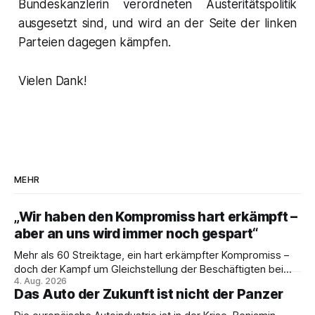
Bundeskanzlerin verordneten Austeritätspolitik
ausgesetzt sind, und wird an der Seite der linken
Parteien dagegen kämpfen.
Vielen Dank!
MEHR
„Wir haben den Kompromiss hart erkämpft –
aber an uns wird immer noch gespart“
Mehr als 60 Streiktage, ein hart erkämpfter Kompromiss –
doch der Kampf um Gleichstellung der Beschäftigten bei
4. Aug. 2026
den Vivantes-Töchtern geht weiter. Im Gespräch mit Julia-
Das Auto der Zukunft ist nicht der Panzer
C. Stange zieht Nicodem Tomkowiak Bilanz des
Erzwingungsstreiks und formuliert klare Erwartungen an die