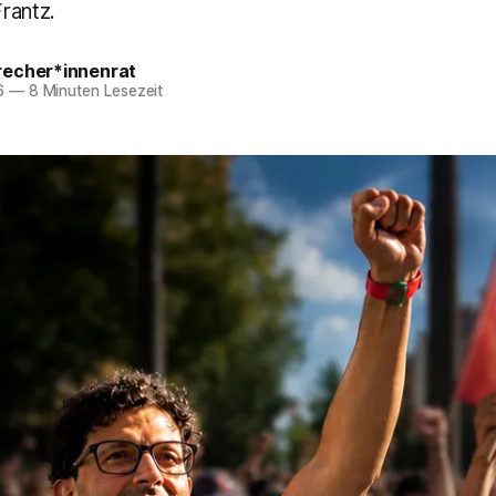
rantz.
echer*innenrat
6
—
8 Minuten Lesezeit