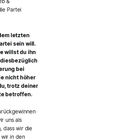
eb &
ie Partei
dem letzten
tei sein will.
 willst du ihn
u diesbezüglich
ierung bei
e nicht höher
u, trotz deiner
e betroffen.
 zurückgewinnen
r uns als
, dass wir die
wir in den