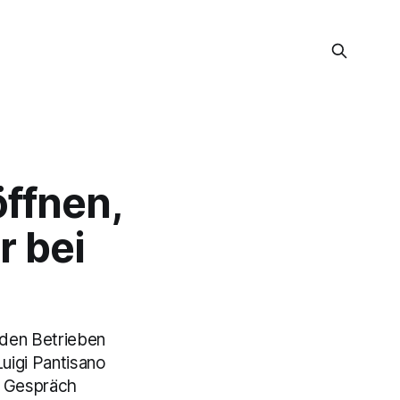
öffnen,
r bei
 den Betrieben
Luigi Pantisano
as Gespräch