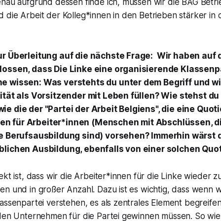
enau aufgrund dessen finde ich, müssen wir die BAG Betri
die Arbeit der Kolleg*innen in den Betrieben stärker in d
ur Überleitung auf die nächste Frage: Wir haben auf 
lossen, dass Die Linke eine organisierende Klassenpar
e wissen: Was verstehts du unter dem Begriff und wie
ität als Vorsitzender mit Leben füllen? Wie stehst d
e die der "Partei der Arbeit Belgiens", die eine Quot
 für Arbeiter*innen (Menschen mit Abschlüssen, di
re Berufsausbildung sind) vorsehen? Immerhin wärst d
blichen Ausbildung, ebenfalls von einer solchen Quot
ekt ist, dass wir die Arbeiter*innen für die Linke wieder
n und in großer Anzahl. Dazu ist es wichtig, dass wenn wi
assenpartei verstehen, es als zentrales Element begreifen
 den Unternehmen für die Partei gewinnen müssen. So wie 