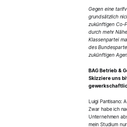
Gegen eine tarif
grundsätzlich ni
zukünftigen Co-P
durch mehr Nähe 
Klassenpartei ma
des Bundesparte
zukünftigen Agen
BAG Betrieb & G
Skizziere uns b
gewerkschaftli
Luigi Pantisano: 
Zwar habe ich na
Unternehmen abso
mein Studium nur