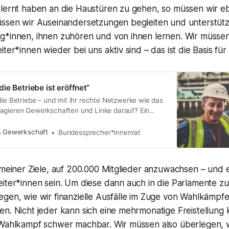
elernt haben an die Haustüren zu gehen, so müssen wir eb
üssen wir Auseinandersetzungen begleiten und unterstütz
g*innen, ihnen zuhören und von ihnen lernen. Wir müssen 
ter*innen wieder bei uns aktiv sind – das ist die Basis für
ie Betriebe ist eröffnet“
die Betriebe – und mit ihr rechte Netzwerke wie das
agieren Gewerkschaften und Linke darauf? Ein
riebliche Machtkämpfe, Organisierung und die
chtsruck unter Beschäftigten gestoppt werden kann.
& Gewerkschaft
Bundessprecher*innenrat
 meiner Ziele, auf 200.000 Mitglieder anzuwachsen – und e
eiter*innen sein. Um diese dann auch in die Parlamente
gen, wie wir finanzielle Ausfälle im Zuge von Wahlkämpfe
n. Nicht jeder kann sich eine mehrmonatige Freistellung l
 Wahlkampf schwer machbar. Wir müssen also überlegen, w