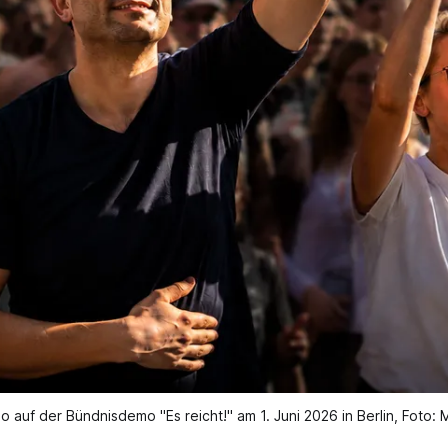
no auf der Bündnisdemo "Es reicht!" am 1. Juni 2026 in Berlin, Foto: M