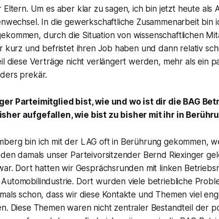
 Eltern. Um es aber klar zu sagen, ich bin jetzt heute als
enwechsel. In die gewerkschaftliche Zusammenarbeit bin ic
ekommen, durch die Situation von wissenschaftlichen Mita
r kurz und befristet ihren Job haben und dann relativ sc
il diese Verträge nicht verlängert werden, mehr als ein pa
ders prekär.
er Parteimitglied bist, wie und wo ist dir die BAG Bet
sher aufgefallen, wie bist zu bisher mit ihr in Berü
berg bin ich mit der LAG oft in Berührung gekommen, wei
 den damals unser Parteivorsitzender Bernd Riexinger gel
war. Dort hatten wir Gesprächsrunden mit linken Betriebsr
utomobilindustrie. Dort wurden viele betriebliche Proble
mals schon, dass wir diese Kontakte und Themen viel enge
n. Diese Themen waren nicht zentraler Bestandteil der pol