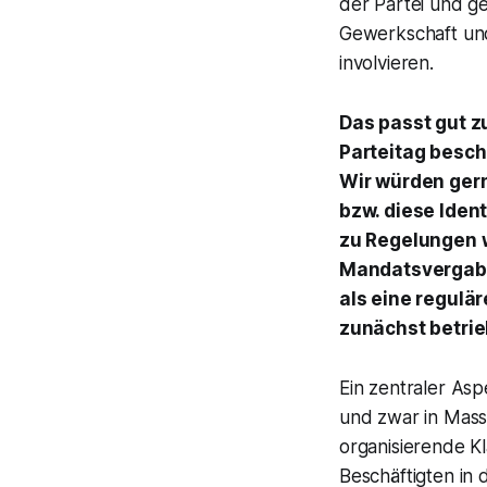
der Partei und g
Gewerkschaft und 
involvieren.
Das passt gut z
Parteitag besch
Wir würden gern
bzw. diese Ident
zu Regelungen wi
Mandatsvergaben
als eine regulä
zunächst betrie
Ein zentraler Asp
und zwar in Masse
organisierende Kl
Beschäftigten in