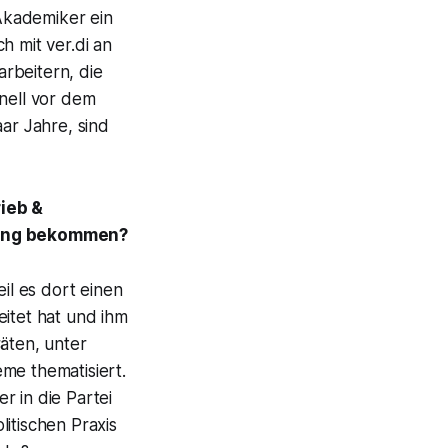
 Akademiker ein
h mit ver.di an
rbeitern, die
hnell vor dem
ar Jahre, sind
rieb &
hrung bekommen?
l es dort einen
eitet hat und ihm
äten, unter
me thematisiert.
r in die Partei
itischen Praxis