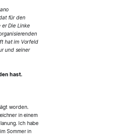
sano
dat für den
 er Die Linke
organisierenden
t hat im Vorfeld
r und seiner
den hast.
rägt worden.
eichner in einem
lanung. Ich habe
 im Sommer in