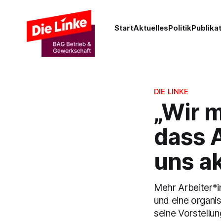
Start
Aktuelles
Politik
Publika
DIE LINKE
„Wir m
dass A
uns ak
Mehr Arbeiter*i
und eine organis
seine Vorstellun