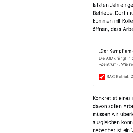
letzten Jahren g
Betriebe. Dort m
kommen mit Kolle
öffnen, dass Arbei
„Der Kampf um d
Die AfD drängt in 
»Zentrum«. Wie re
Gespräch über bet
Frage, wie der Re
BAG Betrieb 
Konkret ist eines
davon sollen Arb
müssen wir überle
ausgleichen könne
nebenher ist ein