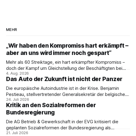
MEHR
„Wir haben den Kompromiss hart erkämpft –
aber an uns wird immer noch gespart“
Mehr als 60 Streiktage, ein hart erkämpfter Kompromiss –
doch der Kampf um Gleichstellung der Beschäftigten bei
4. Aug. 2026
den Vivantes-Töchtern geht weiter. Im Gespräch mit Julia-
Das Auto der Zukunft ist nicht der Panzer
C. Stange zieht Nicodem Tomkowiak Bilanz des
Erzwingungsstreiks und formuliert klare Erwartungen an die
Die europäische Autoindustrie ist in der Krise. Benjamin
Politik.
Pestieau, stellvertretender Generalsekretär der belgischen
24. Juli 2026
PTB, zeigt, warum das kein technisches Schicksal ist – und
Kritik an den Sozialreformen der
weshalb die Antwort nicht Aufrüstung, sondern eine
Bundesregierung
demokratische Industriepolitik im Interesse der
Beschäftigten sein muss.
Die AG Betrieb & Gewerkschaft in der EVG kritisiert die
geplanten Sozialreformen der Bundesregierung als
21. Juli 2026
Belastung für Beschäftigte und Sozialstaat. In ihrer