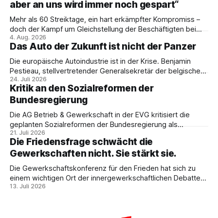
aber an uns wird immer noch gespart“
Mehr als 60 Streiktage, ein hart erkämpfter Kompromiss –
doch der Kampf um Gleichstellung der Beschäftigten bei
4. Aug. 2026
den Vivantes-Töchtern geht weiter. Im Gespräch mit Julia-
Das Auto der Zukunft ist nicht der Panzer
C. Stange zieht Nicodem Tomkowiak Bilanz des
Erzwingungsstreiks und formuliert klare Erwartungen an die
Die europäische Autoindustrie ist in der Krise. Benjamin
Politik.
Pestieau, stellvertretender Generalsekretär der belgischen
24. Juli 2026
PTB, zeigt, warum das kein technisches Schicksal ist – und
Kritik an den Sozialreformen der
weshalb die Antwort nicht Aufrüstung, sondern eine
Bundesregierung
demokratische Industriepolitik im Interesse der
Beschäftigten sein muss.
Die AG Betrieb & Gewerkschaft in der EVG kritisiert die
geplanten Sozialreformen der Bundesregierung als
21. Juli 2026
Belastung für Beschäftigte und Sozialstaat. In ihrer
Die Friedensfrage schwächt die
Stellungnahme fordert sie Umverteilung, Investitionen und
Gewerkschaften nicht. Sie stärkt sie.
gemeinsamen gewerkschaftlichen Widerstand gegen
Sozialabbau.
Die Gewerkschaftskonferenz für den Frieden hat sich zu
einem wichtigen Ort der innergewerkschaftlichen Debatte
13. Juli 2026
entwickelt. Ulrike Eifler erklärt, warum Friedenspolitik und
gewerkschaftliche Interessen zusammengehören – und
weshalb die Militarisierung der Arbeitswelt alle
Beschäftigten betrifft.