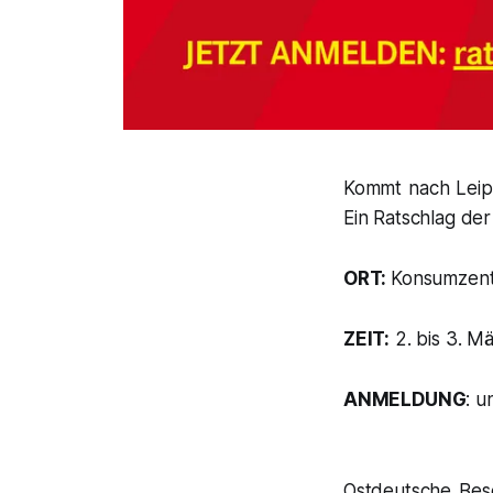
Kommt nach Leipz
Ein Ratschlag de
ORT:
Konsumzentr
ZEIT:
2. bis 3. M
ANMELDUNG
: u
Ostdeutsche Besc