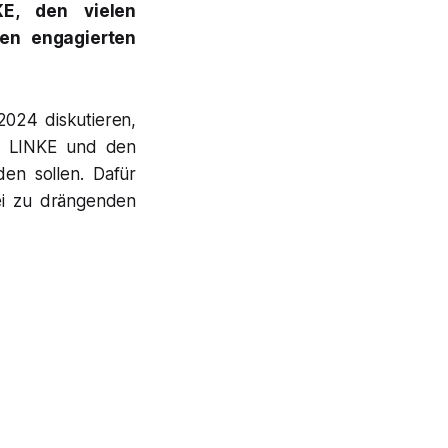
KE, den vielen
den engagierten
024 diskutieren,
IE LINKE und den
n sollen. Dafür
ei zu drängenden