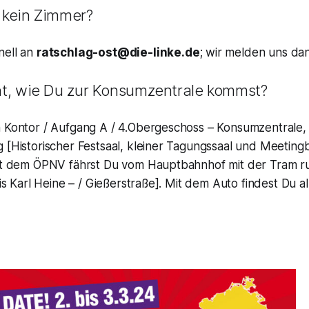
 kein Zimmer?
nell an
ratschlag-ost@die-linke.de
; wir melden uns dan
ht, wie Du zur Konsumzentrale kommst?
n Kontor / Aufgang A / 4.Obergeschoss – Konsumzentrale, 
 [Historischer Festsaal, kleiner Tagungssaal und Meeting
Mit dem ÖPNV fährst Du vom Hauptbahnhof mit der Tram 
bis Karl Heine – / Gießerstraße]. Mit dem Auto findest Du a