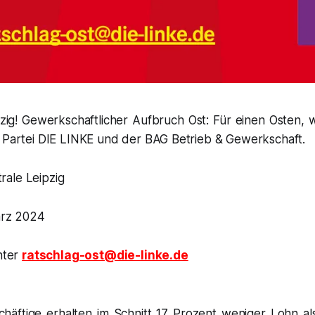
ig! Gewerkschaftlicher Aufbruch Ost: Für einen Osten, wi
r Partei DIE LINKE und der BAG Betrieb & Gewerkschaft.
ale Leipzig
ärz 2024
nter
ratschlag-ost@die-linke.de
häftige erhalten im Schnitt 17 Prozent weniger Lohn als