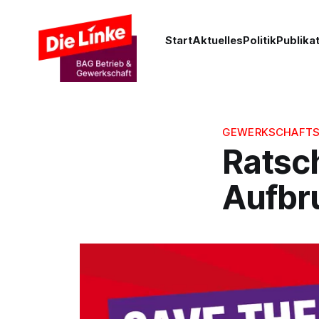
Start
Aktuelles
Politik
Publika
GEWERKSCHAFTS
Ratsc
Aufbr