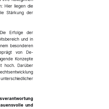
: Hier liegen die
die Stärkung der
Die Erfolge der
itsbereich und in
 einem besonderen
geprägt von De-
zeugende Konzepte
ist hoch. Darüber
 Rechtsentwicklung
nterschiedlicher
ngsverantwortung
trauensvolle und