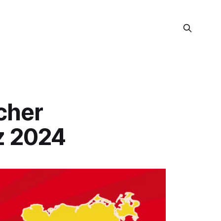
cher
z 2024