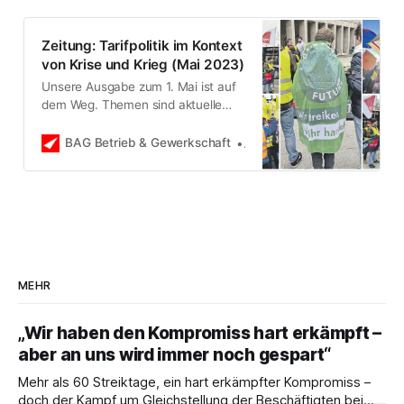
Zeitung: Tarifpolitik im Kontext
von Krise und Krieg (Mai 2023)
Unsere Ausgabe zum 1. Mai ist auf
dem Weg. Themen sind aktuelle
Tarifauseinandersetzungen,
Mitbestimmung oder Historisches
BAG Betrieb & Gewerkschaft
Bundessprecher*innenrat
aus der Arbeiterbewegung. Die
Klammer bildet unser Titelthema
»Tarifpolitik in Zeiten von Krise und
Krieg«. Viel Spaß beim Lesen und
Verteilen.
MEHR
„Wir haben den Kompromiss hart erkämpft –
aber an uns wird immer noch gespart“
Mehr als 60 Streiktage, ein hart erkämpfter Kompromiss –
doch der Kampf um Gleichstellung der Beschäftigten bei