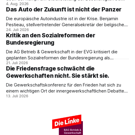
4. Aug. 2026
den Vivantes-Töchtern geht weiter. Im Gespräch mit Julia-
Das Auto der Zukunft ist nicht der Panzer
C. Stange zieht Nicodem Tomkowiak Bilanz des
Erzwingungsstreiks und formuliert klare Erwartungen an die
Die europäische Autoindustrie ist in der Krise. Benjamin
Politik.
Pestieau, stellvertretender Generalsekretär der belgischen
24. Juli 2026
PTB, zeigt, warum das kein technisches Schicksal ist – und
Kritik an den Sozialreformen der
weshalb die Antwort nicht Aufrüstung, sondern eine
Bundesregierung
demokratische Industriepolitik im Interesse der
Beschäftigten sein muss.
Die AG Betrieb & Gewerkschaft in der EVG kritisiert die
geplanten Sozialreformen der Bundesregierung als
21. Juli 2026
Belastung für Beschäftigte und Sozialstaat. In ihrer
Die Friedensfrage schwächt die
Stellungnahme fordert sie Umverteilung, Investitionen und
Gewerkschaften nicht. Sie stärkt sie.
gemeinsamen gewerkschaftlichen Widerstand gegen
Sozialabbau.
Die Gewerkschaftskonferenz für den Frieden hat sich zu
einem wichtigen Ort der innergewerkschaftlichen Debatte
13. Juli 2026
entwickelt. Ulrike Eifler erklärt, warum Friedenspolitik und
gewerkschaftliche Interessen zusammengehören – und
weshalb die Militarisierung der Arbeitswelt alle
Beschäftigten betrifft.