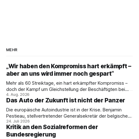
MEHR
„Wir haben den Kompromiss hart erkämpft –
aber an uns wird immer noch gespart“
Mehr als 60 Streiktage, ein hart erkämpfter Kompromiss –
doch der Kampf um Gleichstellung der Beschäftigten bei
4. Aug. 2026
den Vivantes-Töchtern geht weiter. Im Gespräch mit Julia-
Das Auto der Zukunft ist nicht der Panzer
C. Stange zieht Nicodem Tomkowiak Bilanz des
Erzwingungsstreiks und formuliert klare Erwartungen an die
Die europäische Autoindustrie ist in der Krise. Benjamin
Politik.
Pestieau, stellvertretender Generalsekretär der belgischen
24. Juli 2026
PTB, zeigt, warum das kein technisches Schicksal ist – und
Kritik an den Sozialreformen der
weshalb die Antwort nicht Aufrüstung, sondern eine
Bundesregierung
demokratische Industriepolitik im Interesse der