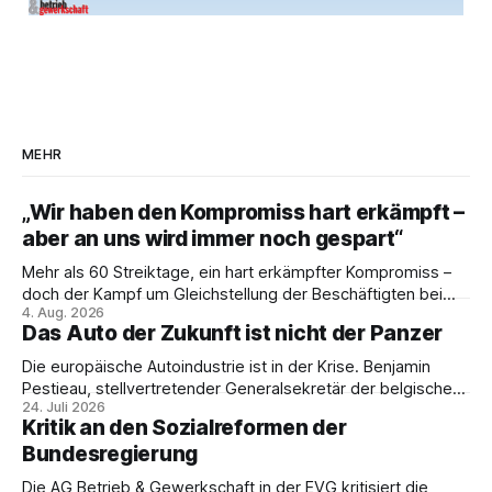
MEHR
„Wir haben den Kompromiss hart erkämpft –
aber an uns wird immer noch gespart“
Mehr als 60 Streiktage, ein hart erkämpfter Kompromiss –
doch der Kampf um Gleichstellung der Beschäftigten bei
4. Aug. 2026
den Vivantes-Töchtern geht weiter. Im Gespräch mit Julia-
Das Auto der Zukunft ist nicht der Panzer
C. Stange zieht Nicodem Tomkowiak Bilanz des
Erzwingungsstreiks und formuliert klare Erwartungen an die
Die europäische Autoindustrie ist in der Krise. Benjamin
Politik.
Pestieau, stellvertretender Generalsekretär der belgischen
24. Juli 2026
PTB, zeigt, warum das kein technisches Schicksal ist – und
Kritik an den Sozialreformen der
weshalb die Antwort nicht Aufrüstung, sondern eine
Bundesregierung
demokratische Industriepolitik im Interesse der
Beschäftigten sein muss.
Die AG Betrieb & Gewerkschaft in der EVG kritisiert die