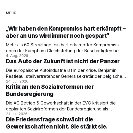
MEHR
„Wir haben den Kompromiss hart erkämpft –
aber an uns wird immer noch gespart“
Mehr als 60 Streiktage, ein hart erkämpfter Kompromiss –
doch der Kampf um Gleichstellung der Beschäftigten bei
4. Aug. 2026
den Vivantes-Töchtern geht weiter. Im Gespräch mit Julia-
Das Auto der Zukunft ist nicht der Panzer
C. Stange zieht Nicodem Tomkowiak Bilanz des
Erzwingungsstreiks und formuliert klare Erwartungen an die
Die europäische Autoindustrie ist in der Krise. Benjamin
Politik.
Pestieau, stellvertretender Generalsekretär der belgischen
24. Juli 2026
PTB, zeigt, warum das kein technisches Schicksal ist – und
Kritik an den Sozialreformen der
weshalb die Antwort nicht Aufrüstung, sondern eine
Bundesregierung
demokratische Industriepolitik im Interesse der
Beschäftigten sein muss.
Die AG Betrieb & Gewerkschaft in der EVG kritisiert die
geplanten Sozialreformen der Bundesregierung als
21. Juli 2026
Belastung für Beschäftigte und Sozialstaat. In ihrer
Die Friedensfrage schwächt die
Stellungnahme fordert sie Umverteilung, Investitionen und
Gewerkschaften nicht. Sie stärkt sie.
gemeinsamen gewerkschaftlichen Widerstand gegen
Sozialabbau.