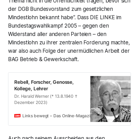
Thema nicht in die Öffentlichkeit tragen, bevor sich
der DGB Bundesvorstand zum gesetzlichen
Mindestlohn bekannt habe“. Dass DIE LINKE im
Bundestagswahlkampf 2005 – gegen den
Widerstand aller anderen Parteien – den
Mindestlohn zu ihrer zentralen Forderung machte,
war also auch Folge der unermüdlichen Arbeit der
BAG Betrieb & Gewerkschaft.
Rebell, Forscher, Genosse,
Kollege, Lehrer
Dr. Harald Werner (* 13.8.1940 †
Dezember 2023)
Links bewegt – Das Online-Magazin der LINKEN.
Matthia
Auch nach seinem Ausscheiden aus den