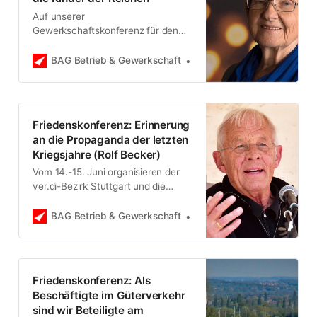
Auf unserer
Gewerkschaftskonferenz für den
Frieden wird Anne über nukleare
Bewaffnung und die inzwischen
BAG Betrieb & Gewerkschaft
Gastautor*in
real gewordene Gefahr eines
Atomkrieges referieren. Hier ein
Interview vorab.
Friedenskonferenz: Erinnerung
an die Propaganda der letzten
Kriegsjahre (Rolf Becker)
Vom 14.-15. Juni organisieren der
ver.di-Bezirk Stuttgart und die
Rosa-Luxemburg-Stiftung die
Gewerkschaftskonferenz für den
BAG Betrieb & Gewerkschaft
Bundessprecher*innenrat
Frieden. Mit dabei ist auch der
Schauspieler und Kollege Rolf
Becker mit seinem Ossietzky-
Kulturprogramm. Wir haben im
Friedenskonferenz: Als
Vorfeld mit ihm gesprochen.
Beschäftigte im Güterverkehr
sind wir Beteiligte am