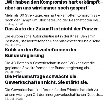
„Wir haben den Kompromiss hart erkämpft –
aber an uns wird immer noch gespart“
Mehr als 60 Streiktage, ein hart erkämpfter Kompromiss –
doch der Kampf um Gleichstellung der Beschäftigten bei
4. Aug. 2026
den Vivantes-Töchtern geht weiter. Im Gespräch mit Julia-
Das Auto der Zukunft ist nicht der Panzer
C. Stange zieht Nicodem Tomkowiak Bilanz des
Erzwingungsstreiks und formuliert klare Erwartungen an die
Die europäische Autoindustrie ist in der Krise. Benjamin
Politik.
Pestieau, stellvertretender Generalsekretär der belgischen
24. Juli 2026
PTB, zeigt, warum das kein technisches Schicksal ist – und
Kritik an den Sozialreformen der
weshalb die Antwort nicht Aufrüstung, sondern eine
Bundesregierung
demokratische Industriepolitik im Interesse der
Beschäftigten sein muss.
Die AG Betrieb & Gewerkschaft in der EVG kritisiert die
geplanten Sozialreformen der Bundesregierung als
21. Juli 2026
Belastung für Beschäftigte und Sozialstaat. In ihrer
Die Friedensfrage schwächt die
Stellungnahme fordert sie Umverteilung, Investitionen und
Gewerkschaften nicht. Sie stärkt sie.
gemeinsamen gewerkschaftlichen Widerstand gegen
Sozialabbau.
Die Gewerkschaftskonferenz für den Frieden hat sich zu
einem wichtigen Ort der innergewerkschaftlichen Debatte
13. Juli 2026
entwickelt. Ulrike Eifler erklärt, warum Friedenspolitik und
gewerkschaftliche Interessen zusammengehören – und