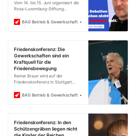
Vom 14. bis 15. Juni organisiert die
Rosa-Luxemburg-Stiftung
gemeinsam mit dem ver.di-Bezirk
Stuttgart ein
BAG Betrieb & Gewerkschaft
Bundessprecher*innenrat
Gewerkschaftskonferenz für den
Frieden. Wir haben mit einem der
Organisatoren über die Gründe und
die Inhalte gesprochen. Hannes
Friedenskonferenz: Die
Draeger kommt aus Düsseldorf und
Gewerkschaften sind ein
ist organisiert bei ver.di. Er sagt: Die
Kraftquell für die
Konferenz soll Räume schaffen,
Friedensbewegung
Reiner Braun wird auf der
Friedenskonferenz in Stuttgart
gemeinsam mit Özlem Demirel,
Michael Erhardt und Wolfgang
BAG Betrieb & Gewerkschaft
Bundessprecher*innenrat
Däubler über die Perspektiven von
Gewerkschaften und
Friedensbewegung sprechen. Wir
haben mit dem ehemaligen Direktor
Friedenskonferenz: In den
des International Peace Bureau
Schützengräben liegen nicht
vorab gesprochen.
die Kinder der Reichen