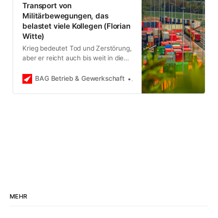
Transport von
Militärbewegungen, das
belastet viele Kollegen (Florian
Witte)
Krieg bedeutet Tod und Zerstörung,
aber er reicht auch bis weit in die
Arbeitsbedingungen hierzulande.
Während der Druck in den
BAG Betrieb & Gewerkschaft
Ulrike Eifler
Rüstungsbetrieben steigt, wird für
die Pflegekräfte die Zeitenwende
im Gesundheitswesen ausgerufen.
MEHR