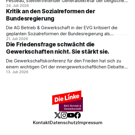
Pestieau, stellvertretender Generalsekretär der belgischen
24. Juli 2026
PTB, zeigt, warum das kein technisches Schicksal ist – und
Kritik an den Sozialreformen der
weshalb die Antwort nicht Aufrüstung, sondern eine
Bundesregierung
demokratische Industriepolitik im Interesse der
Beschäftigten sein muss.
Die AG Betrieb & Gewerkschaft in der EVG kritisiert die
geplanten Sozialreformen der Bundesregierung als
21. Juli 2026
Belastung für Beschäftigte und Sozialstaat. In ihrer
Die Friedensfrage schwächt die
Stellungnahme fordert sie Umverteilung, Investitionen und
Gewerkschaften nicht. Sie stärkt sie.
gemeinsamen gewerkschaftlichen Widerstand gegen
Sozialabbau.
Die Gewerkschaftskonferenz für den Frieden hat sich zu
einem wichtigen Ort der innergewerkschaftlichen Debatte
13. Juli 2026
entwickelt. Ulrike Eifler erklärt, warum Friedenspolitik und
gewerkschaftliche Interessen zusammengehören – und
weshalb die Militarisierung der Arbeitswelt alle
Beschäftigten betrifft.
Kontakt
Datenschutz
Impressum