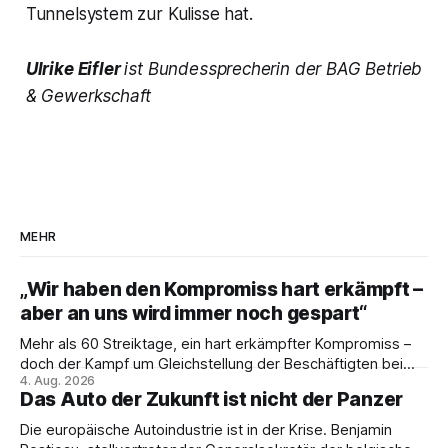
Tunnelsystem zur Kulisse hat.
Ulrike Eifler
ist Bundessprecherin der BAG Betrieb
& Gewerkschaft
MEHR
„Wir haben den Kompromiss hart erkämpft –
aber an uns wird immer noch gespart“
Mehr als 60 Streiktage, ein hart erkämpfter Kompromiss –
doch der Kampf um Gleichstellung der Beschäftigten bei
4. Aug. 2026
den Vivantes-Töchtern geht weiter. Im Gespräch mit Julia-
Das Auto der Zukunft ist nicht der Panzer
C. Stange zieht Nicodem Tomkowiak Bilanz des
Erzwingungsstreiks und formuliert klare Erwartungen an die
Die europäische Autoindustrie ist in der Krise. Benjamin
Politik.