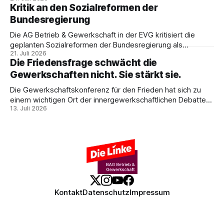
PTB, zeigt, warum das kein technisches Schicksal ist – und
Kritik an den Sozialreformen der
weshalb die Antwort nicht Aufrüstung, sondern eine
Bundesregierung
demokratische Industriepolitik im Interesse der
Beschäftigten sein muss.
Die AG Betrieb & Gewerkschaft in der EVG kritisiert die
geplanten Sozialreformen der Bundesregierung als
21. Juli 2026
Belastung für Beschäftigte und Sozialstaat. In ihrer
Die Friedensfrage schwächt die
Stellungnahme fordert sie Umverteilung, Investitionen und
Gewerkschaften nicht. Sie stärkt sie.
gemeinsamen gewerkschaftlichen Widerstand gegen
Sozialabbau.
Die Gewerkschaftskonferenz für den Frieden hat sich zu
einem wichtigen Ort der innergewerkschaftlichen Debatte
13. Juli 2026
entwickelt. Ulrike Eifler erklärt, warum Friedenspolitik und
gewerkschaftliche Interessen zusammengehören – und
weshalb die Militarisierung der Arbeitswelt alle
Beschäftigten betrifft.
Kontakt
Datenschutz
Impressum