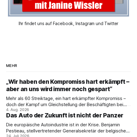
Ihr findet uns auf Facebook, Instagram und Twitter
MEHR
„Wir haben den Kompromiss hart erkämpft –
aber an uns wird immer noch gespart“
Mehr als 60 Streiktage, ein hart erkämpfter Kompromiss –
doch der Kampf um Gleichstellung der Beschäftigten bei
4. Aug. 2026
den Vivantes-Töchtern geht weiter. Im Gespräch mit Julia-
Das Auto der Zukunft ist nicht der Panzer
C. Stange zieht Nicodem Tomkowiak Bilanz des
Erzwingungsstreiks und formuliert klare Erwartungen an die
Die europäische Autoindustrie ist in der Krise. Benjamin
Politik.
Pestieau, stellvertretender Generalsekretär der belgischen
24. Juli 2026