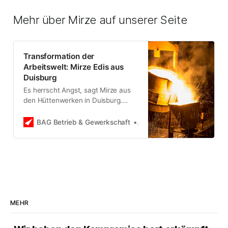
Mehr über Mirze auf unserer Seite
Transformation der
Arbeitswelt: Mirze Edis aus
Duisburg
Es herrscht Angst, sagt Mirze aus
den Hüttenwerken in Duisburg.
Seine Kolleginnen und Kollegen
spüren die Krise: Alle
BAG Betrieb & Gewerkschaft
Bundessprecher*innenrat
Stahlunternehmen waren in
Kurzarbeit, fast alle Leiharbeiter
und Befristete mussten gehen.
Aber es gibt eine Lösung, um
Werkschließungen zu verhindern,
sagt Mirze im Gespräch.
MEHR