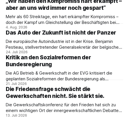
„Wir haben den Kompromiss hart erkämpft –
aber an uns wird immer noch gespart“
Mehr als 60 Streiktage, ein hart erkämpfter Kompromiss –
doch der Kampf um Gleichstellung der Beschäftigten bei
4. Aug. 2026
den Vivantes-Töchtern geht weiter. Im Gespräch mit Julia-
Das Auto der Zukunft ist nicht der Panzer
C. Stange zieht Nicodem Tomkowiak Bilanz des
Erzwingungsstreiks und formuliert klare Erwartungen an die
Die europäische Autoindustrie ist in der Krise. Benjamin
Politik.
Pestieau, stellvertretender Generalsekretär der belgischen
24. Juli 2026
PTB, zeigt, warum das kein technisches Schicksal ist – und
Kritik an den Sozialreformen der
weshalb die Antwort nicht Aufrüstung, sondern eine
Bundesregierung
demokratische Industriepolitik im Interesse der
Beschäftigten sein muss.
Die AG Betrieb & Gewerkschaft in der EVG kritisiert die
geplanten Sozialreformen der Bundesregierung als
21. Juli 2026
Belastung für Beschäftigte und Sozialstaat. In ihrer
Die Friedensfrage schwächt die
Stellungnahme fordert sie Umverteilung, Investitionen und
Gewerkschaften nicht. Sie stärkt sie.
gemeinsamen gewerkschaftlichen Widerstand gegen
Sozialabbau.
Die Gewerkschaftskonferenz für den Frieden hat sich zu
einem wichtigen Ort der innergewerkschaftlichen Debatte
13. Juli 2026
entwickelt. Ulrike Eifler erklärt, warum Friedenspolitik und
gewerkschaftliche Interessen zusammengehören – und
weshalb die Militarisierung der Arbeitswelt alle