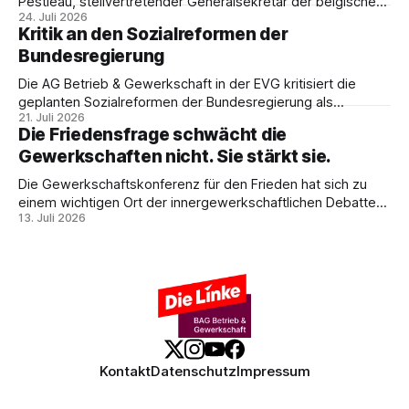
Pestieau, stellvertretender Generalsekretär der belgischen
24. Juli 2026
PTB, zeigt, warum das kein technisches Schicksal ist – und
Kritik an den Sozialreformen der
weshalb die Antwort nicht Aufrüstung, sondern eine
Bundesregierung
demokratische Industriepolitik im Interesse der
Beschäftigten sein muss.
Die AG Betrieb & Gewerkschaft in der EVG kritisiert die
geplanten Sozialreformen der Bundesregierung als
21. Juli 2026
Belastung für Beschäftigte und Sozialstaat. In ihrer
Die Friedensfrage schwächt die
Stellungnahme fordert sie Umverteilung, Investitionen und
Gewerkschaften nicht. Sie stärkt sie.
gemeinsamen gewerkschaftlichen Widerstand gegen
Sozialabbau.
Die Gewerkschaftskonferenz für den Frieden hat sich zu
einem wichtigen Ort der innergewerkschaftlichen Debatte
13. Juli 2026
entwickelt. Ulrike Eifler erklärt, warum Friedenspolitik und
gewerkschaftliche Interessen zusammengehören – und
weshalb die Militarisierung der Arbeitswelt alle
Beschäftigten betrifft.
Kontakt
Datenschutz
Impressum