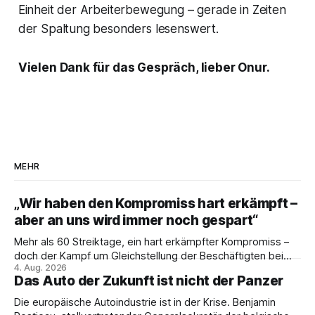
Einheit der Arbeiterbewegung – gerade in Zeiten
der Spaltung besonders lesenswert.
Vielen Dank für das Gespräch, lieber Onur.
MEHR
„Wir haben den Kompromiss hart erkämpft –
aber an uns wird immer noch gespart“
Mehr als 60 Streiktage, ein hart erkämpfter Kompromiss –
doch der Kampf um Gleichstellung der Beschäftigten bei
4. Aug. 2026
den Vivantes-Töchtern geht weiter. Im Gespräch mit Julia-
Das Auto der Zukunft ist nicht der Panzer
C. Stange zieht Nicodem Tomkowiak Bilanz des
Erzwingungsstreiks und formuliert klare Erwartungen an die
Die europäische Autoindustrie ist in der Krise. Benjamin
Politik.