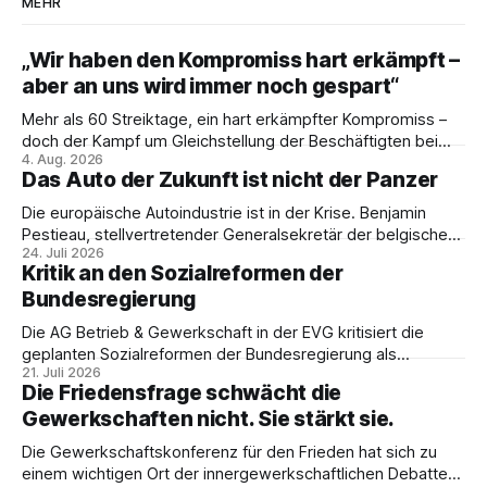
MEHR
„Wir haben den Kompromiss hart erkämpft –
aber an uns wird immer noch gespart“
Mehr als 60 Streiktage, ein hart erkämpfter Kompromiss –
doch der Kampf um Gleichstellung der Beschäftigten bei
4. Aug. 2026
den Vivantes-Töchtern geht weiter. Im Gespräch mit Julia-
Das Auto der Zukunft ist nicht der Panzer
C. Stange zieht Nicodem Tomkowiak Bilanz des
Erzwingungsstreiks und formuliert klare Erwartungen an die
Die europäische Autoindustrie ist in der Krise. Benjamin
Politik.
Pestieau, stellvertretender Generalsekretär der belgischen
24. Juli 2026
PTB, zeigt, warum das kein technisches Schicksal ist – und
Kritik an den Sozialreformen der
weshalb die Antwort nicht Aufrüstung, sondern eine
Bundesregierung
demokratische Industriepolitik im Interesse der
Beschäftigten sein muss.
Die AG Betrieb & Gewerkschaft in der EVG kritisiert die
geplanten Sozialreformen der Bundesregierung als
21. Juli 2026
Belastung für Beschäftigte und Sozialstaat. In ihrer
Die Friedensfrage schwächt die
Stellungnahme fordert sie Umverteilung, Investitionen und
Gewerkschaften nicht. Sie stärkt sie.
gemeinsamen gewerkschaftlichen Widerstand gegen
Sozialabbau.
Die Gewerkschaftskonferenz für den Frieden hat sich zu
einem wichtigen Ort der innergewerkschaftlichen Debatte