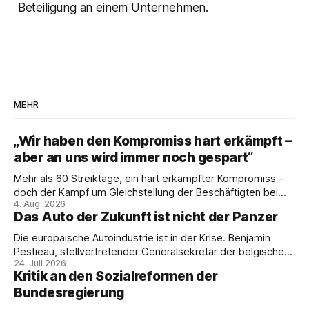
Beteiligung an einem Unternehmen.
MEHR
„Wir haben den Kompromiss hart erkämpft –
aber an uns wird immer noch gespart“
Mehr als 60 Streiktage, ein hart erkämpfter Kompromiss –
doch der Kampf um Gleichstellung der Beschäftigten bei
4. Aug. 2026
den Vivantes-Töchtern geht weiter. Im Gespräch mit Julia-
Das Auto der Zukunft ist nicht der Panzer
C. Stange zieht Nicodem Tomkowiak Bilanz des
Erzwingungsstreiks und formuliert klare Erwartungen an die
Die europäische Autoindustrie ist in der Krise. Benjamin
Politik.
Pestieau, stellvertretender Generalsekretär der belgischen
24. Juli 2026
PTB, zeigt, warum das kein technisches Schicksal ist – und
Kritik an den Sozialreformen der
weshalb die Antwort nicht Aufrüstung, sondern eine
Bundesregierung
demokratische Industriepolitik im Interesse der
Beschäftigten sein muss.