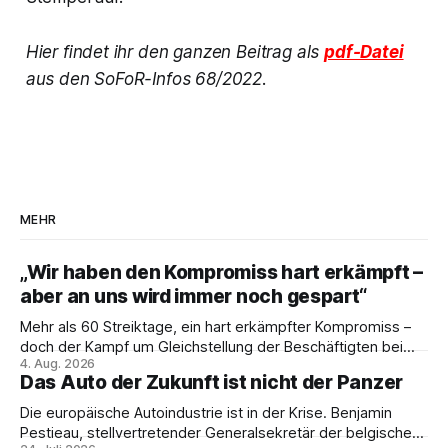
Hier findet ihr den ganzen Beitrag als
pdf-Datei
aus den SoFoR-Infos 68/2022.
MEHR
„Wir haben den Kompromiss hart erkämpft –
aber an uns wird immer noch gespart“
Mehr als 60 Streiktage, ein hart erkämpfter Kompromiss –
doch der Kampf um Gleichstellung der Beschäftigten bei
4. Aug. 2026
den Vivantes-Töchtern geht weiter. Im Gespräch mit Julia-
Das Auto der Zukunft ist nicht der Panzer
C. Stange zieht Nicodem Tomkowiak Bilanz des
Erzwingungsstreiks und formuliert klare Erwartungen an die
Die europäische Autoindustrie ist in der Krise. Benjamin
Politik.
Pestieau, stellvertretender Generalsekretär der belgischen