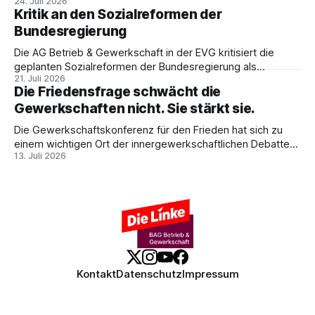
24. Juli 2026
PTB, zeigt, warum das kein technisches Schicksal ist – und
Kritik an den Sozialreformen der
weshalb die Antwort nicht Aufrüstung, sondern eine
Bundesregierung
demokratische Industriepolitik im Interesse der
Beschäftigten sein muss.
Die AG Betrieb & Gewerkschaft in der EVG kritisiert die
geplanten Sozialreformen der Bundesregierung als
21. Juli 2026
Belastung für Beschäftigte und Sozialstaat. In ihrer
Die Friedensfrage schwächt die
Stellungnahme fordert sie Umverteilung, Investitionen und
Gewerkschaften nicht. Sie stärkt sie.
gemeinsamen gewerkschaftlichen Widerstand gegen
Sozialabbau.
Die Gewerkschaftskonferenz für den Frieden hat sich zu
einem wichtigen Ort der innergewerkschaftlichen Debatte
13. Juli 2026
entwickelt. Ulrike Eifler erklärt, warum Friedenspolitik und
gewerkschaftliche Interessen zusammengehören – und
weshalb die Militarisierung der Arbeitswelt alle
Beschäftigten betrifft.
Kontakt
Datenschutz
Impressum