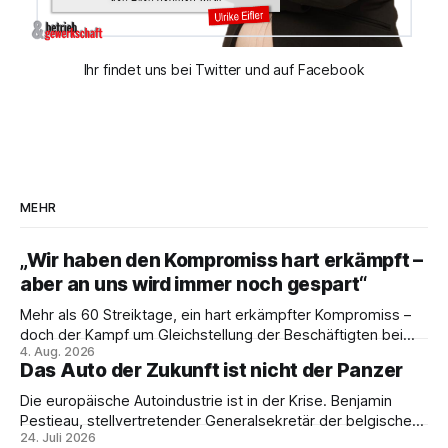
Ihr findet uns bei Twitter und auf Facebook
MEHR
„Wir haben den Kompromiss hart erkämpft –
aber an uns wird immer noch gespart“
Mehr als 60 Streiktage, ein hart erkämpfter Kompromiss –
doch der Kampf um Gleichstellung der Beschäftigten bei
4. Aug. 2026
den Vivantes-Töchtern geht weiter. Im Gespräch mit Julia-
Das Auto der Zukunft ist nicht der Panzer
C. Stange zieht Nicodem Tomkowiak Bilanz des
Erzwingungsstreiks und formuliert klare Erwartungen an die
Die europäische Autoindustrie ist in der Krise. Benjamin
Politik.
Pestieau, stellvertretender Generalsekretär der belgischen
24. Juli 2026
PTB, zeigt, warum das kein technisches Schicksal ist – und