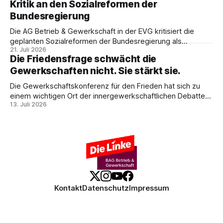
Kritik an den Sozialreformen der
weshalb die Antwort nicht Aufrüstung, sondern eine
Bundesregierung
demokratische Industriepolitik im Interesse der
Beschäftigten sein muss.
Die AG Betrieb & Gewerkschaft in der EVG kritisiert die
geplanten Sozialreformen der Bundesregierung als
21. Juli 2026
Belastung für Beschäftigte und Sozialstaat. In ihrer
Die Friedensfrage schwächt die
Stellungnahme fordert sie Umverteilung, Investitionen und
Gewerkschaften nicht. Sie stärkt sie.
gemeinsamen gewerkschaftlichen Widerstand gegen
Sozialabbau.
Die Gewerkschaftskonferenz für den Frieden hat sich zu
einem wichtigen Ort der innergewerkschaftlichen Debatte
13. Juli 2026
entwickelt. Ulrike Eifler erklärt, warum Friedenspolitik und
gewerkschaftliche Interessen zusammengehören – und
weshalb die Militarisierung der Arbeitswelt alle
Beschäftigten betrifft.
Kontakt
Datenschutz
Impressum