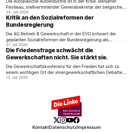
Die europäische Autoindustrie ist in der Krise. Benjamin
Politik.
Pestieau, stellvertretender Generalsekretär der belgischen
24. Juli 2026
PTB, zeigt, warum das kein technisches Schicksal ist – und
Kritik an den Sozialreformen der
weshalb die Antwort nicht Aufrüstung, sondern eine
Bundesregierung
demokratische Industriepolitik im Interesse der
Beschäftigten sein muss.
Die AG Betrieb & Gewerkschaft in der EVG kritisiert die
geplanten Sozialreformen der Bundesregierung als
21. Juli 2026
Belastung für Beschäftigte und Sozialstaat. In ihrer
Die Friedensfrage schwächt die
Stellungnahme fordert sie Umverteilung, Investitionen und
Gewerkschaften nicht. Sie stärkt sie.
gemeinsamen gewerkschaftlichen Widerstand gegen
Sozialabbau.
Die Gewerkschaftskonferenz für den Frieden hat sich zu
einem wichtigen Ort der innergewerkschaftlichen Debatte
13. Juli 2026
entwickelt. Ulrike Eifler erklärt, warum Friedenspolitik und
gewerkschaftliche Interessen zusammengehören – und
weshalb die Militarisierung der Arbeitswelt alle
Beschäftigten betrifft.
Kontakt
Datenschutz
Impressum