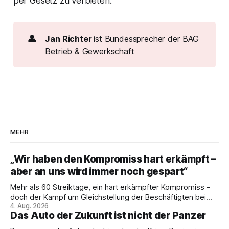
per Gesetz zu verbieten.
👤
Jan Richter 
ist Bundessprecher der BAG
Betrieb & Gewerkschaft
MEHR
„Wir haben den Kompromiss hart erkämpft –
aber an uns wird immer noch gespart“
Mehr als 60 Streiktage, ein hart erkämpfter Kompromiss –
doch der Kampf um Gleichstellung der Beschäftigten bei
4. Aug. 2026
den Vivantes-Töchtern geht weiter. Im Gespräch mit Julia-
Das Auto der Zukunft ist nicht der Panzer
C. Stange zieht Nicodem Tomkowiak Bilanz des
Erzwingungsstreiks und formuliert klare Erwartungen an die