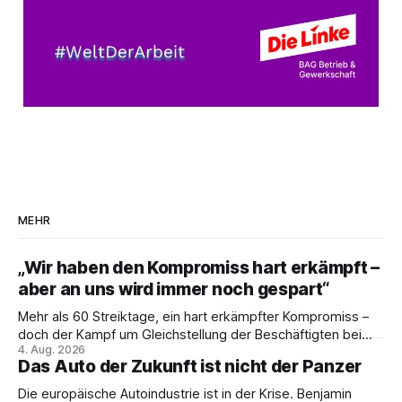
MEHR
„Wir haben den Kompromiss hart erkämpft –
aber an uns wird immer noch gespart“
Mehr als 60 Streiktage, ein hart erkämpfter Kompromiss –
doch der Kampf um Gleichstellung der Beschäftigten bei
4. Aug. 2026
den Vivantes-Töchtern geht weiter. Im Gespräch mit Julia-
Das Auto der Zukunft ist nicht der Panzer
C. Stange zieht Nicodem Tomkowiak Bilanz des
Erzwingungsstreiks und formuliert klare Erwartungen an die
Die europäische Autoindustrie ist in der Krise. Benjamin