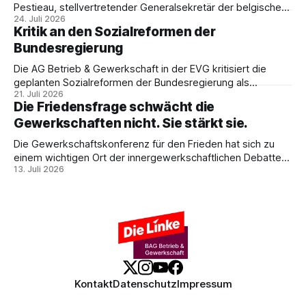
Politik.
Pestieau, stellvertretender Generalsekretär der belgischen
24. Juli 2026
PTB, zeigt, warum das kein technisches Schicksal ist – und
Kritik an den Sozialreformen der
weshalb die Antwort nicht Aufrüstung, sondern eine
Bundesregierung
demokratische Industriepolitik im Interesse der
Beschäftigten sein muss.
Die AG Betrieb & Gewerkschaft in der EVG kritisiert die
geplanten Sozialreformen der Bundesregierung als
21. Juli 2026
Belastung für Beschäftigte und Sozialstaat. In ihrer
Die Friedensfrage schwächt die
Stellungnahme fordert sie Umverteilung, Investitionen und
Gewerkschaften nicht. Sie stärkt sie.
gemeinsamen gewerkschaftlichen Widerstand gegen
Sozialabbau.
Die Gewerkschaftskonferenz für den Frieden hat sich zu
einem wichtigen Ort der innergewerkschaftlichen Debatte
13. Juli 2026
entwickelt. Ulrike Eifler erklärt, warum Friedenspolitik und
gewerkschaftliche Interessen zusammengehören – und
weshalb die Militarisierung der Arbeitswelt alle
Beschäftigten betrifft.
Kontakt
Datenschutz
Impressum